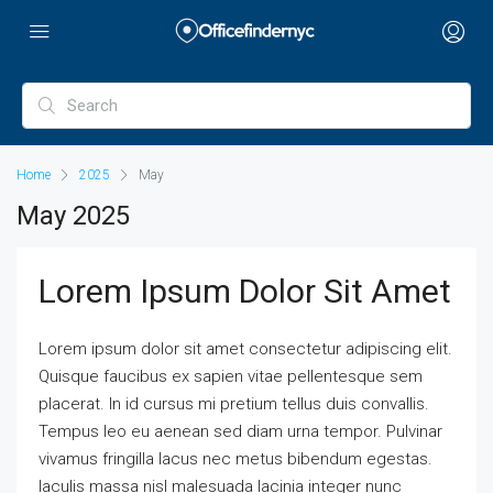
Home
2025
May
May 2025
Lorem Ipsum Dolor Sit Amet
Lorem ipsum dolor sit amet consectetur adipiscing elit.
Quisque faucibus ex sapien vitae pellentesque sem
placerat. In id cursus mi pretium tellus duis convallis.
Tempus leo eu aenean sed diam urna tempor. Pulvinar
vivamus fringilla lacus nec metus bibendum egestas.
Iaculis massa nisl malesuada lacinia integer nunc