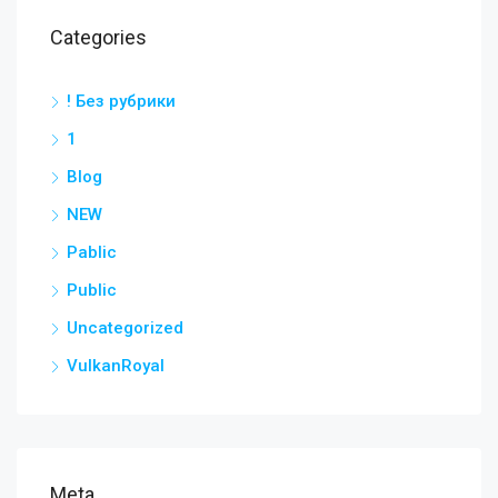
Categories
! Без рубрики
1
Blog
NEW
Pablic
Public
Uncategorized
VulkanRoyal
Meta