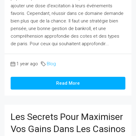
ajouter une dose d'excitation à leurs événements
favoris. Cependant, réussir dans ce domaine demande
bien plus que de la chance. Il faut une stratégie bien
pensée, une bonne gestion de bankroll, et une
compréhension approfondie des cotes et des types
de paris. Pour ceux qui souhaitent approfondir...
1 year ago
Blog
Read More
Les Secrets Pour Maximiser
Vos Gains Dans Les Casinos