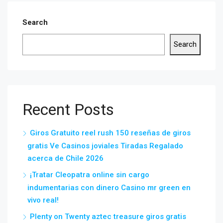
Search
Search
Recent Posts
Giros Gratuito reel rush 150 reseñas de giros
gratis Ve Casinos joviales Tiradas Regalado
acerca de Chile 2026
¡Tratar Cleopatra online sin cargo
indumentarias con dinero Casino mr green en
vivo real!
Plenty on Twenty aztec treasure giros gratis