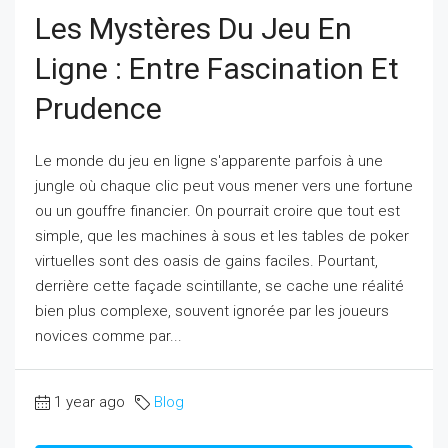
Les Mystères Du Jeu En
Ligne : Entre Fascination Et
Prudence
Le monde du jeu en ligne s'apparente parfois à une
jungle où chaque clic peut vous mener vers une fortune
ou un gouffre financier. On pourrait croire que tout est
simple, que les machines à sous et les tables de poker
virtuelles sont des oasis de gains faciles. Pourtant,
derrière cette façade scintillante, se cache une réalité
bien plus complexe, souvent ignorée par les joueurs
novices comme par...
1 year ago
Blog