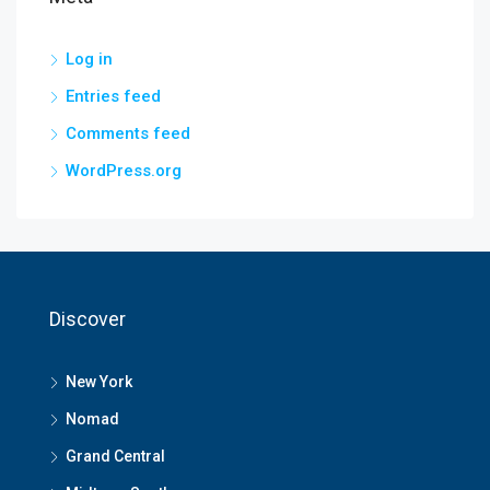
Log in
Entries feed
Comments feed
WordPress.org
Discover
New York
Nomad
Grand Central