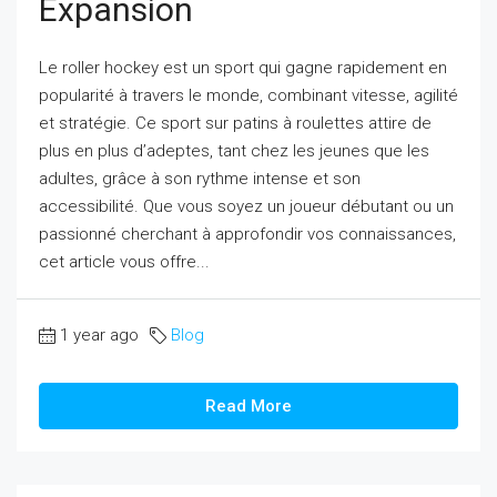
Expansion
Le roller hockey est un sport qui gagne rapidement en
popularité à travers le monde, combinant vitesse, agilité
et stratégie. Ce sport sur patins à roulettes attire de
plus en plus d’adeptes, tant chez les jeunes que les
adultes, grâce à son rythme intense et son
accessibilité. Que vous soyez un joueur débutant ou un
passionné cherchant à approfondir vos connaissances,
cet article vous offre...
1 year ago
Blog
Read More