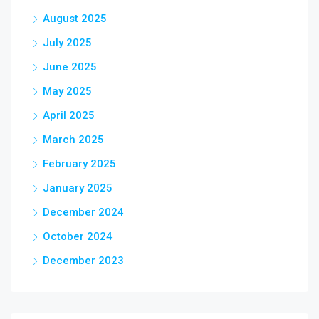
August 2025
July 2025
June 2025
May 2025
April 2025
March 2025
February 2025
January 2025
December 2024
October 2024
December 2023