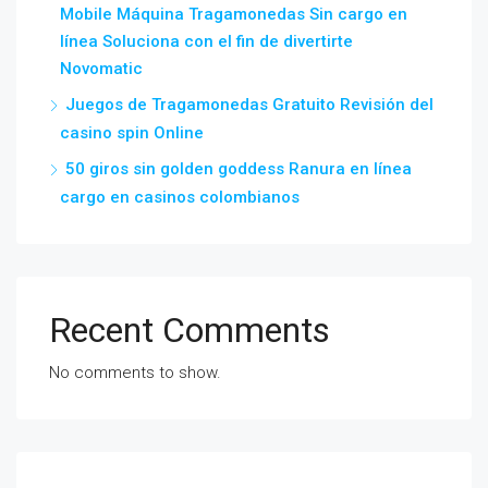
Mobile Máquina Tragamonedas Sin cargo en
línea Soluciona con el fin de divertirte
Novomatic
Juegos de Tragamonedas Gratuito Revisión del
casino spin Online
50 giros sin golden goddess Ranura en línea
cargo en casinos colombianos
Recent Comments
No comments to show.