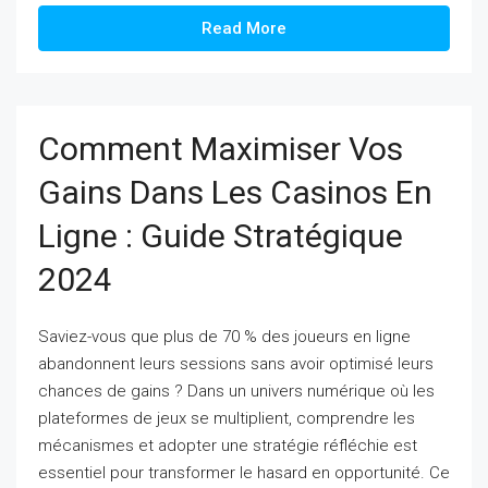
Read More
Comment Maximiser Vos
Gains Dans Les Casinos En
Ligne : Guide Stratégique
2024
Saviez-vous que plus de 70 % des joueurs en ligne
abandonnent leurs sessions sans avoir optimisé leurs
chances de gains ? Dans un univers numérique où les
plateformes de jeux se multiplient, comprendre les
mécanismes et adopter une stratégie réfléchie est
essentiel pour transformer le hasard en opportunité. Ce