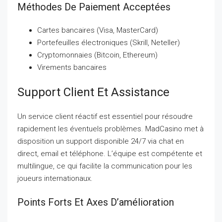
Méthodes De Paiement Acceptées
Cartes bancaires (Visa, MasterCard)
Portefeuilles électroniques (Skrill, Neteller)
Cryptomonnaies (Bitcoin, Ethereum)
Virements bancaires
Support Client Et Assistance
Un service client réactif est essentiel pour résoudre
rapidement les éventuels problèmes. MadCasino met à
disposition un support disponible 24/7 via chat en
direct, email et téléphone. L’équipe est compétente et
multilingue, ce qui facilite la communication pour les
joueurs internationaux.
Points Forts Et Axes D’amélioration