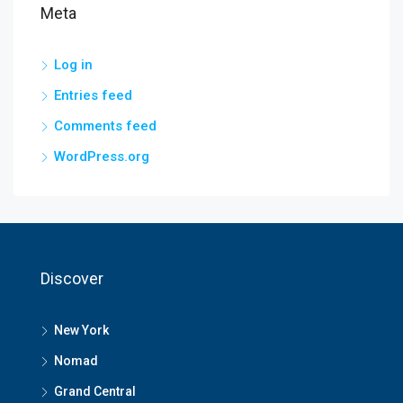
Meta
Log in
Entries feed
Comments feed
WordPress.org
Discover
New York
Nomad
Grand Central