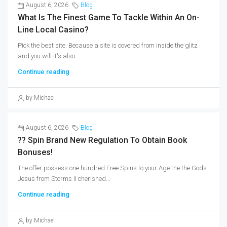
August 6, 2026
Blog
What Is The Finest Game To Tackle Within An On-
Line Local Casino?
Pick the best site. Because a site is covered from inside the glitz
and you will it's also...
Continue reading
by Michael
August 6, 2026
Blog
?? Spin Brand New Regulation To Obtain Book
Bonuses!
The offer possess one hundred Free Spins to your Age the the Gods:
Jesus from Storms II cherished...
Continue reading
by Michael