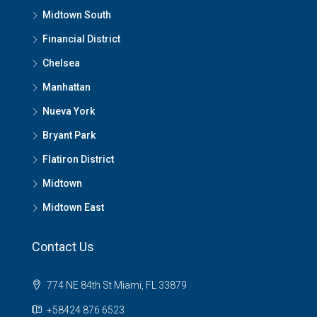
Midtown South
Financial District
Chelsea
Manhattan
Nueva York
Bryant Park
Flatiron District
Midtown
Midtown East
Contact Us
774 NE 84th St Miami, FL 33879
+58424 876 6523