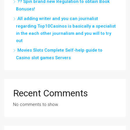
?? Spin brand new Regulation to obtain Book
Bonuses!
All adding writer and you can journalist
regarding Top10Casinos is basically a specialist
in the each other journalism and you will to try
out
Movies Slots Complete Self-help guide to
Casino slot games Servers
Recent Comments
No comments to show.