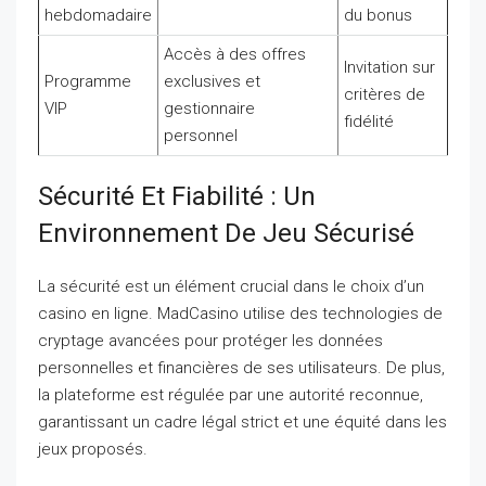
hebdomadaire
du bonus
Accès à des offres
Invitation sur
Programme
exclusives et
critères de
VIP
gestionnaire
fidélité
personnel
Sécurité Et Fiabilité : Un
Environnement De Jeu Sécurisé
La sécurité est un élément crucial dans le choix d’un
casino en ligne. MadCasino utilise des technologies de
cryptage avancées pour protéger les données
personnelles et financières de ses utilisateurs. De plus,
la plateforme est régulée par une autorité reconnue,
garantissant un cadre légal strict et une équité dans les
jeux proposés.