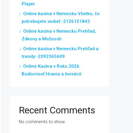
Player
Online kasína v Nemecku Všetko, čo
potrebujete vedieť -2126151843
Online kasína v Nemecku Prehľad,
Zákony a Možnosti
Online kasína v Nemecku Prehľad a
trendy -2092365609
Online Kasína v Roku 2026
Budúcnosť Hrania a Inovácií
Recent Comments
No comments to show.