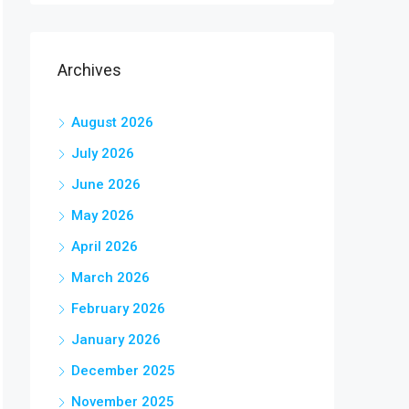
Archives
August 2026
July 2026
June 2026
May 2026
April 2026
March 2026
February 2026
January 2026
December 2025
November 2025