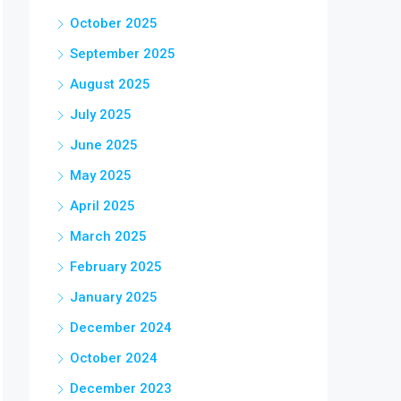
October 2025
September 2025
August 2025
July 2025
June 2025
May 2025
April 2025
March 2025
February 2025
January 2025
December 2024
October 2024
December 2023