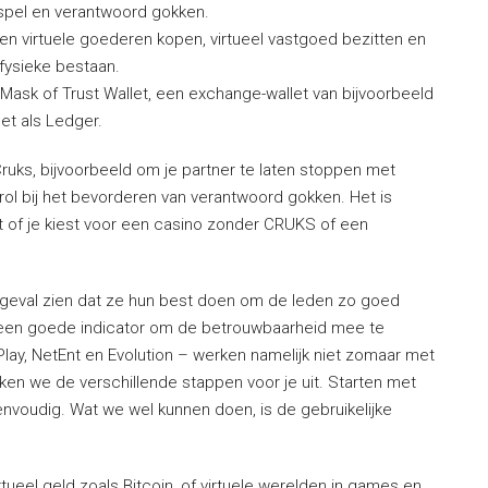
 spel en verantwoord gokken.
n virtuele goederen kopen, virtueel vastgoed bezitten en
 fysieke bestaan.
aMask of Trust Wallet, een exchange-wallet van bijvoorbeeld
et als Ledger.
ruks, bijvoorbeeld om je partner te laten stoppen met
ol bij het bevorderen van verantwoord gokken. Het is
 of je kiest voor een casino zonder CRUKS of een
der geval zien dat ze hun best doen om de leden zo goed
e een goede indicator om de betrouwbaarheid mee te
lay, NetEnt en Evolution – werken namelijk niet zomaar met
ken we de verschillende stappen voor je uit. Starten met
nvoudig. Wat we wel kunnen doen, is de gebruikelijke
rtueel geld zoals Bitcoin, of virtuele werelden in games en