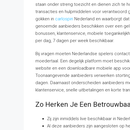
staan onder streng toezicht en dienen zich te ho
transacties en hulpmiddelen voor verantwoord go
gokken in
carlospin
Nederland en waarborgt dat d
genoemde aanbieders beschikken over een geldi
bonussen, klantenservice, mobiele toegankelijkhe
per dag, 7 dagen per week beschikbaar.
Bij vragen moeten Nederlandse spelers contact
moedertaal. Een degelijk platform moet beschi
website en een downloadbare mobiele app voor
Toonaangevende aanbieders verwerken stortingen
dagen. Daarnaast onderscheiden aanbieders me
klantenservice, snelle uitbetalingen en korte tran
Zo Herken Je Een Betrouwbaa
Zij zijn inmiddels live beschikbaar in Nede
Al deze aanbieders zijn aangesloten op he