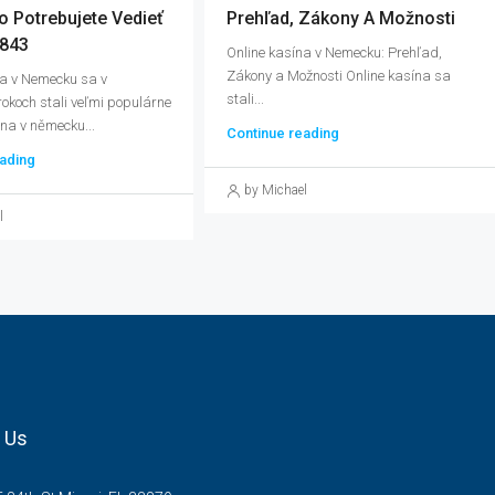
o Potrebujete Vedieť
Prehľad, Zákony A Možnosti
843
Online kasína v Nemecku: Prehľad,
Zákony a Možnosti Online kasína sa
na v Nemecku sa v
stali...
okoch stali veľmi populárne
ina v německu...
Continue reading
ading
by Michael
l
 Us