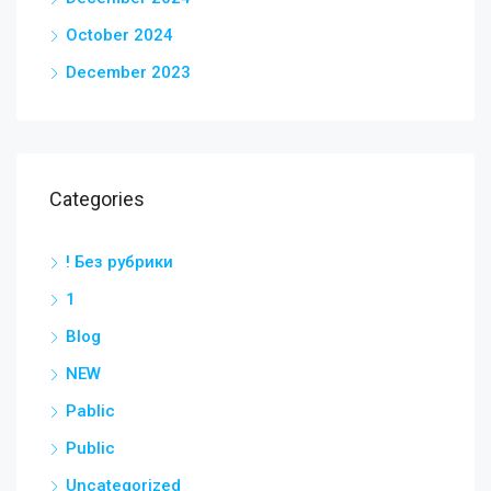
October 2024
December 2023
Categories
! Без рубрики
1
Blog
NEW
Pablic
Public
Uncategorized