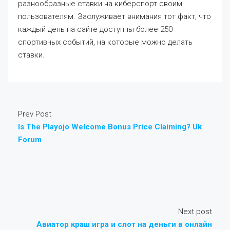
разнообразные ставки на киберспорт своим
пользователям. Заслуживает внимания тот факт, что
каждый день на сайте доступны более 250
спортивных событий, на которые можно делать
ставки.
Prev Post
Is The Playojo Welcome Bonus Price Claiming? Uk
Forum
Next post
Авиатор краш игра и слот на деньги в онлайн