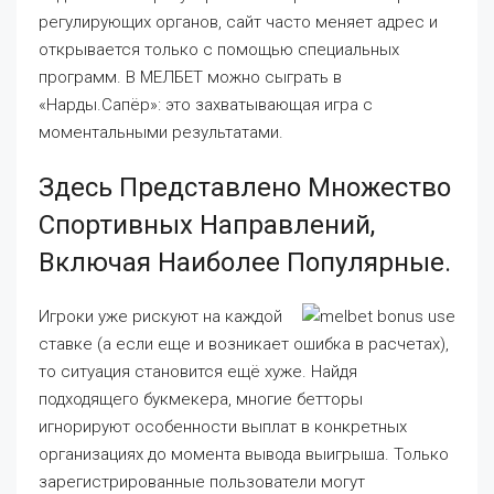
регулирующих органов, сайт часто меняет адрес и
открывается только с помощью специальных
программ. В МЕЛБЕТ можно сыграть в
«Нарды.Сапёр»: это захватывающая игра с
моментальными результатами.
Здесь Представлено Множество
Спортивных Направлений,
Включая Наиболее Популярные.
Игроки уже рискуют на каждой
ставке (а если еще и возникает ошибка в расчетах),
то ситуация становится ещё хуже. Найдя
подходящего букмекера, многие бетторы
игнорируют особенности выплат в конкретных
организациях до момента вывода выигрыша. Только
зарегистрированные пользователи могут