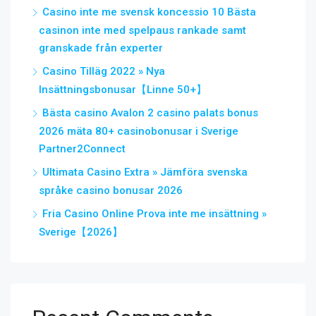
Casino inte me svensk koncessio 10 Bästa
casinon inte med spelpaus rankade samt
granskade från experter
Casino Tilläg 2022 » Nya
Insättningsbonusar【Linne 50+】
Bästa casino Avalon 2 casino palats bonus
2026 mäta 80+ casinobonusar i Sverige
Partner2Connect
Ultimata Casino Extra » Jämföra svenska
språke casino bonusar 2026
Fria Casino Online Prova inte me insättning »
Sverige【2026】