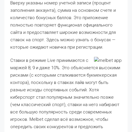
Вверху указаны номер учетной записи (процент
заполнения аккаунта), сумма на основном счете и
количество бонусных баллов. Это приложение
полностью повторяет функционал официального
сайта и предоставляет широкие возможности для
ставок на спорт. Здесь можно узнать о бонусах —
которые ожидают новичка при регистрации.
Ставки в режиме Live принимаются с
маржей 8, 9 и даже 10%. Это объясняется высокими
рисками (с которыми сталкивается букмекерская
контора), поскольку в ставках лайв могут быть
разные исходы спортивных событий. Хотя
киберспорт стал популярным значительно позже
(чем классический спорт), ставки на него набирают
все большую популярность среди современных
игроков. Melbet сделал всё возможное, чтобы
опередить своих конкурентов и предложить