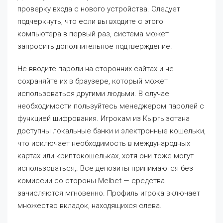
проверку входа с нового устройства. Следует
подчеркнуть, что если вы входите с этого
компьютера в первый раз, система может
запросить дополнительное подтверждение.
Не вводите пароли на сторонних сайтах и не
сохраняйте их в браузере, который может
использоваться другими людьми. В случае
необходимости пользуйтесь менеджером паролей с
функцией шифрования. Игрокам из Кыргызстана
доступны локальные банки и электронные кошельки,
что исключает необходимость в международных
картах или криптокошельках, хотя они тоже могут
использоваться,. Все депозиты принимаются без
комиссии со стороны Melbet — средства
зачисляются мгновенно. Профиль игрока включает
множество вкладок, находящихся слева.