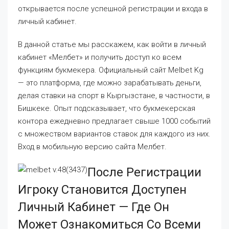
открывается после успешной регистрации и входа в
личный кабинет.
В данной статье мы расскажем, как войти в личный
кабинет «Мелбет» и получить доступ ко всем
функциям букмекера. Официальный сайт Melbet Kg
— это платформа, где можно зарабатывать деньги,
делая ставки на спорт в Кыргызстане, в частности, в
Бишкеке. Опыт подсказывает, что букмекерская
контора ежедневно предлагает свыше 1000 событий
с множеством вариантов ставок для каждого из них.
Вход в мобильную версию сайта Мелбет.
После Регистрации
Игроку Становится Доступен
Личный Кабинет — Где Он
Может Ознакомиться Со Всеми