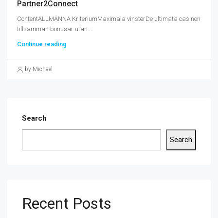
Partner2Connect
ContentALLMÄNNA KriteriumMaximala vinsterDe ultimata casinon
tillsamman bonusar utan...
Continue reading
by Michael
Search
Search
Recent Posts