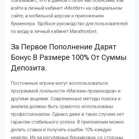
показывает, что В данной статье мы объясним, как
войти в личный кабинет «Мелбет» на официальном
сайте, в мобильной версии и приложениях
букмекера.
Удобное руководство для пользователей
по входу в личный кабинет Marathonbet.
За Первое Пополнение Дарят
Бонус В Размере 100% От Суммы
Депозита.
Постоянные игроки могут воспользоваться
программой лояльности «Магазин промокодов» и
другими акциями. Современные методы поиска и
анализа должны быть грамотно использованы
профессионалом. Однако даже в таких случаях нет
гарантии стабильного успеха. В приложении можно
делать ставки и получать кэшбэк 10% каждую
неделю. Из-за регулярных блокировок со стороны