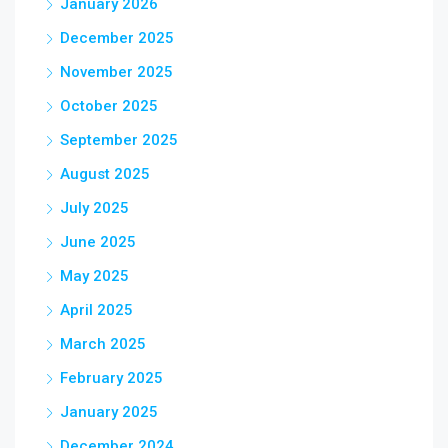
January 2026
December 2025
November 2025
October 2025
September 2025
August 2025
July 2025
June 2025
May 2025
April 2025
March 2025
February 2025
January 2025
December 2024