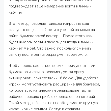
от службы поддержки. Нажатие кнопки «Войти»
подтверждает ваше намерение войти в личный
кабинет.
Этот метод позволяет синхронизировать ваш
аккаунт в социальной сети с учетной записью на
сайте букмекерской конторы. После этого вам
будет выслан логин и пароль для входа в личный
кабинет Melbet. Это важно, поскольку сменить
валюту после регистрации уже невозможно.
Чтобы воспользоваться всеми преимуществами
букмекера и казино, рекомендуется сразу
активировать приветственный бонус. Для удобства
игроки могут установить расширение для браузера,
которое автоматически перенаправляет их на
рабочее зеркало при блокировке основного сайта.
Такой метод избавляет от необходимости вручную
искать новые ссылки. Доступ к ставкам