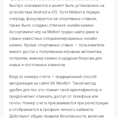
быстро скачивается и может быть установлено на
устройствах Android и iOS. Хотя Melbet в первую
очередь фокусируется на спортивных ставках,
также было создано отличное онлайн-казино.
Ассортимент игр на Melbet трудно найти даже в
самых известных специализированных онлайн-
казино. Кроме спортивных ставок — пользователи
имеют доступ к популярным игровым автоматам,
лотереям, живому казино и щедрым бонусам для
новых и постоянных клиентов.
Вход по номеру счета — традиционный способ
авторизации на сайте БК Мелбет. Такой метод
удобен для тех, кто помнит свой идентификатор и
предпочитает отвязать доступ от телефона или
почты. Номер счета присваивается при регистрации
и отображается в профиле личного кабинета.
Действуют общие правила безопасности, включая