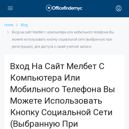
Home
Blog
Вход на сайт Мелбет с компьютера или мобильного телефона Вы
можете использовать кнопку социальной сети (выбранную при
регистрации), для доступа к своей учетной записи.
Вход На Сайт Мелбет С
Компьютера Или
Мобильного Телефона Вы
Можете Использовать
Кнопку Социальной Сети
(выбранную При