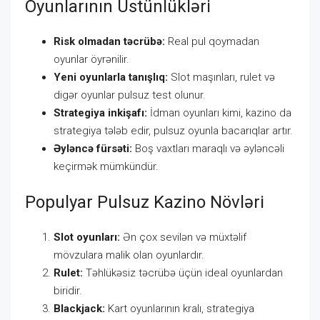
Oyunlarının Üstünlükləri
Risk olmadan təcrübə:
Real pul qoymadan
oyunlar öyrənilir.
Yeni oyunlarla tanışlıq:
Slot maşınları, rulet və
digər oyunlar pulsuz test olunur.
Strategiya inkişafı:
İdman oyunları kimi, kazino da
strategiya tələb edir, pulsuz oyunla bacarıqlar artır.
Əyləncə fürsəti:
Boş vaxtları maraqlı və əyləncəli
keçirmək mümkündür.
Populyar Pulsuz Kazino Növləri
Slot oyunları:
Ən çox sevilən və müxtəlif
mövzulara malik olan oyunlardır.
Rulet:
Təhlükəsiz təcrübə üçün ideal oyunlardan
biridir.
Blackjack:
Kart oyunlarının kralı, strategiya