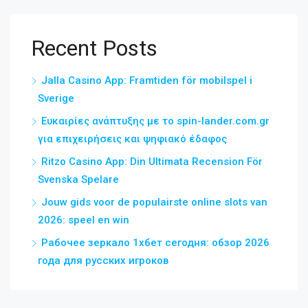
Recent Posts
Jalla Casino App: Framtiden för mobilspel i
Sverige
Ευκαιρίες ανάπτυξης με το spin-lander.com.gr
για επιχειρήσεις και ψηφιακό έδαφος
Ritzo Casino App: Din Ultimata Recension För
Svenska Spelare
Jouw gids voor de populairste online slots van
2026: speel en win
Рабочее зеркало 1хбет сегодня: обзор 2026
года для русских игроков