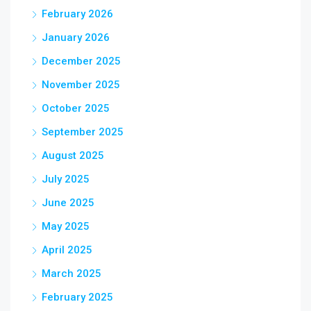
February 2026
January 2026
December 2025
November 2025
October 2025
September 2025
August 2025
July 2025
June 2025
May 2025
April 2025
March 2025
February 2025