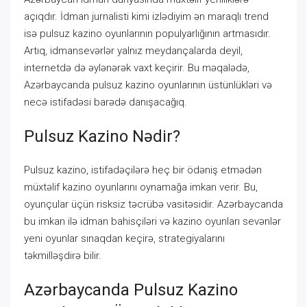
açıqdır. İdman jurnalis­ti kimi izlədiyim ən maraqlı trend
isə pulsuz kazino oyunlarının populyarlığının artmasıdır.
Artıq, idmansevərlər yalnız meydançalarda deyil,
internetdə də əylənərək vaxt keçirir. Bu məqalədə,
Azərbaycanda pulsuz kazino oyunlarının üstünlükləri və
necə istifadəsi barədə danışacağıq.
Pulsuz Kazino Nədir?
Pulsuz kazino, istifadəçilərə heç bir ödəniş etmədən
müxtəlif kazino oyunlarını oynamağa imkan verir. Bu,
oyunçular üçün risksiz təcrübə vasitəsidir. Azərbaycanda
bu imkan ilə idman bahisçiləri və kazino oyunları sevənlər
yeni oyunlar sınaqdan keçirə, strategiyalarını
təkmilləşdirə bilir.
Azərbaycanda Pulsuz Kazino