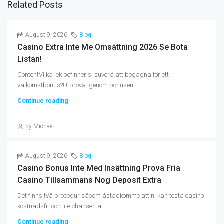
Related Posts
August 9, 2026
Blog
Casino Extra Inte Me Omsättning 2026 Se Bota
Listan!
ContentVilka lek befinner si suverä att begagna för ett
välkomstbonus?Utpröva igenom bonusen...
Continue reading
by Michael
August 9, 2026
Blog
Casino Bonus Inte Med Insättning Prova Fria
Casino Tillsammans Nog Deposit Extra
Det finns två procedur såsom åstadkomme att ni kan testa casino
kostnadsfri och lite chansen att...
Continue reading