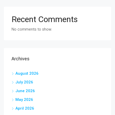
Recent Comments
No comments to show.
Archives
August 2026
July 2026
June 2026
May 2026
April 2026