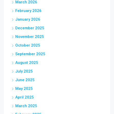
March 2026
February 2026
January 2026
December 2025
November 2025
October 2025
September 2025
August 2025
July 2025
June 2025
May 2025
April 2025
March 2025