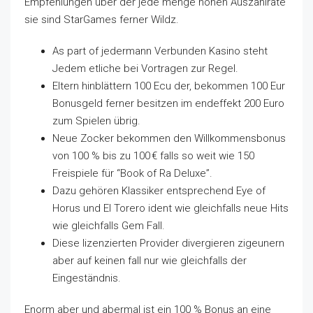
Empfehlungen über der jede menge hohen Auszahlrate
sie sind StarGames ferner Wildz.
As part of jedermann Verbunden Kasino steht
Jedem etliche bei Vortragen zur Regel.
Eltern hinblättern 100 Ecu der, bekommen 100 Eur
Bonusgeld ferner besitzen im endeffekt 200 Euro
zum Spielen übrig.
Neue Zocker bekommen den Willkommensbonus
von 100 % bis zu 100 € falls so weit wie 150
Freispiele für “Book of Ra Deluxe”.
Dazu gehören Klassiker entsprechend Eye of
Horus und El Torero ident wie gleichfalls neue Hits
wie gleichfalls Gem Fall.
Diese lizenzierten Provider divergieren zigeunern
aber auf keinen fall nur wie gleichfalls der
Eingeständnis.
Enorm aber und abermal ist ein 100 % Bonus an eine