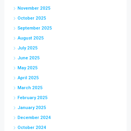
November 2025
October 2025
September 2025
August 2025
July 2025
June 2025
May 2025
April 2025
March 2025
February 2025
January 2025
December 2024
October 2024