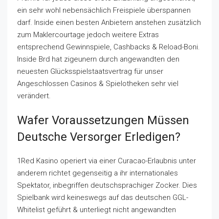
ein sehr wohl nebensächlich Freispiele überspannen
darf. Inside einen besten Anbietern anstehen zusätzlich
zum Maklercourtage jedoch weitere Extras
entsprechend Gewinnspiele, Cashbacks & Reload-Boni.
Inside Brd hat zigeunern durch angewandten den
neuesten Glücksspielstaatsvertrag für unser
Angeschlossen Casinos & Spielotheken sehr viel
verändert.
Wafer Voraussetzungen Müssen
Deutsche Versorger Erledigen?
1Red Kasino operiert via einer Curacao-Erlaubnis unter
anderem richtet gegenseitig a ihr internationales
Spektator, inbegriffen deutschsprachiger Zocker. Dies
Spielbank wird keineswegs auf das deutschen GGL-
Whitelist geführt & unterliegt nicht angewandten