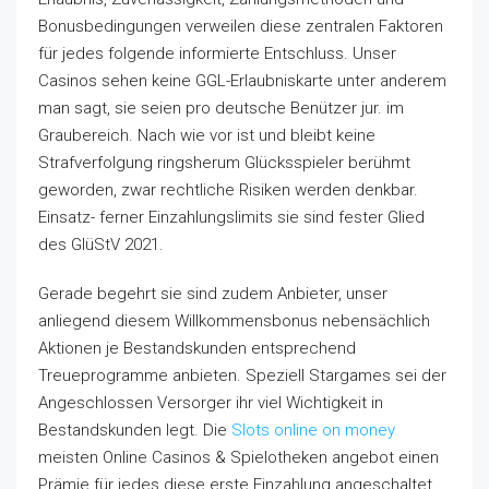
Bonusbedingungen verweilen diese zentralen Faktoren
für jedes folgende informierte Entschluss. Unser
Casinos sehen keine GGL-Erlaubniskarte unter anderem
man sagt, sie seien pro deutsche Benützer jur. im
Graubereich. Nach wie vor ist und bleibt keine
Strafverfolgung ringsherum Glücksspieler berühmt
geworden, zwar rechtliche Risiken werden denkbar.
Einsatz- ferner Einzahlungslimits sie sind fester Glied
des GlüStV 2021.
Gerade begehrt sie sind zudem Anbieter, unser
anliegend diesem Willkommensbonus nebensächlich
Aktionen je Bestandskunden entsprechend
Treueprogramme anbieten. Speziell Stargames sei der
Angeschlossen Versorger ihr viel Wichtigkeit in
Bestandskunden legt. Die
Slots online on money
meisten Online Casinos & Spielotheken angebot einen
Prämie für jedes diese erste Einzahlung angeschaltet,