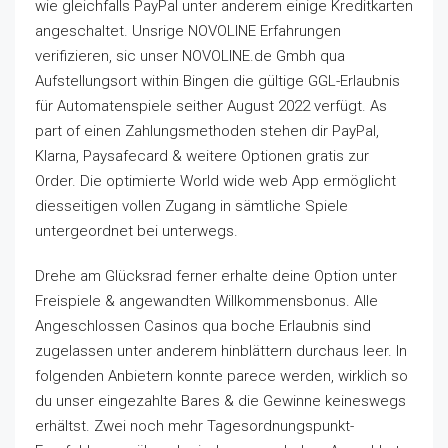
wie gleichfalls PayPal unter anderem einige Kreditkarten
angeschaltet. Unsrige NOVOLINE Erfahrungen
verifizieren, sic unser NOVOLINE.de Gmbh qua
Aufstellungsort within Bingen die gültige GGL-Erlaubnis
für Automatenspiele seither August 2022 verfügt. As
part of einen Zahlungsmethoden stehen dir PayPal,
Klarna, Paysafecard & weitere Optionen gratis zur
Order. Die optimierte World wide web App ermöglicht
diesseitigen vollen Zugang in sämtliche Spiele
untergeordnet bei unterwegs.
Drehe am Glücksrad ferner erhalte deine Option unter
Freispiele & angewandten Willkommensbonus. Alle
Angeschlossen Casinos qua boche Erlaubnis sind
zugelassen unter anderem hinblättern durchaus leer. In
folgenden Anbietern konnte parece werden, wirklich so
du unser eingezahlte Bares & die Gewinne keineswegs
erhältst. Zwei noch mehr Tagesordnungspunkt-