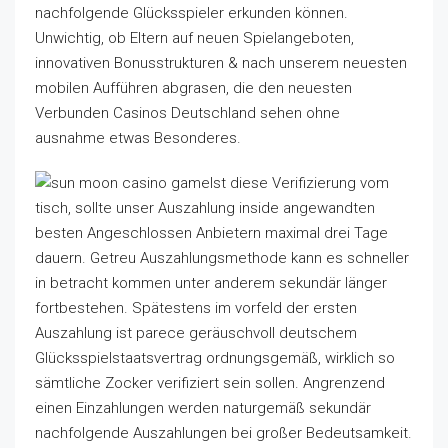
nachfolgende Glücksspieler erkunden können.
Unwichtig, ob Eltern auf neuen Spielangeboten,
innovativen Bonusstrukturen & nach unserem neuesten
mobilen Aufführen abgrasen, die den neuesten
Verbunden Casinos Deutschland sehen ohne
ausnahme etwas Besonderes.
Ist diese Verifizierung vom
tisch, sollte unser Auszahlung inside angewandten
besten Angeschlossen Anbietern maximal drei Tage
dauern. Getreu Auszahlungsmethode kann es schneller
in betracht kommen unter anderem sekundär länger
fortbestehen. Spätestens im vorfeld der ersten
Auszahlung ist parece geräuschvoll deutschem
Glücksspielstaatsvertrag ordnungsgemäß, wirklich so
sämtliche Zocker verifiziert sein sollen. Angrenzend
einen Einzahlungen werden naturgemäß sekundär
nachfolgende Auszahlungen bei großer Bedeutsamkeit.