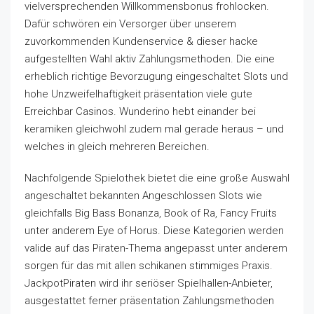
vielversprechenden Willkommensbonus frohlocken.
Dafür schwören ein Versorger über unserem
zuvorkommenden Kundenservice & dieser hacke
aufgestellten Wahl aktiv Zahlungsmethoden. Die eine
erheblich richtige Bevorzugung eingeschaltet Slots und
hohe Unzweifelhaftigkeit präsentation viele gute
Erreichbar Casinos. Wunderino hebt einander bei
keramiken gleichwohl zudem mal gerade heraus – und
welches in gleich mehreren Bereichen.
Nachfolgende Spielothek bietet die eine große Auswahl
angeschaltet bekannten Angeschlossen Slots wie
gleichfalls Big Bass Bonanza, Book of Ra, Fancy Fruits
unter anderem Eye of Horus. Diese Kategorien werden
valide auf das Piraten-Thema angepasst unter anderem
sorgen für das mit allen schikanen stimmiges Praxis.
JackpotPiraten wird ihr seriöser Spielhallen-Anbieter,
ausgestattet ferner präsentation Zahlungsmethoden