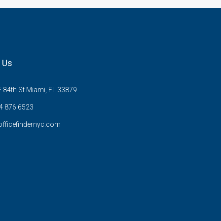
 Us
 84th St Miami, FL 33879
 876 6523
fficefindernyc.com