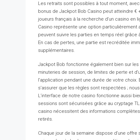
Les retraits sont possibles à tout moment, ave
bonus de Jackpot Bob Casino peut atteindre € + 
joueurs français à la recherche d’un casino en 
Casino représente une option particulièrement a
peuvent suivre les parties en temps réel grâce
En cas de pertes, une partie est recréditée i
supplémentaires.
Jackpot Bob fonctionne également bien sur les i
minuteries de session, de limites de perte et d’
l’application pendant une durée de votre choix. 
s’assurer que les règles sont respectées ; nous
L’interface de notre casino fonctionne aussi bie
sessions sont sécurisées grâce au cryptage TLS 
casino nécessitent des informations complètes
retirés.
Chaque jour de la semaine dispose d’une offre 