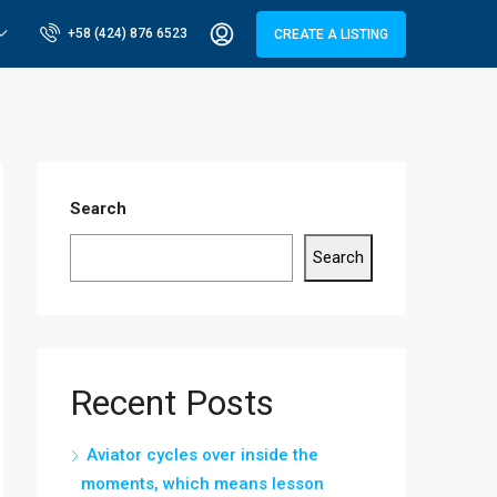
+58 (424) 876 6523
CREATE A LISTING
Search
Search
Recent Posts
Aviator cycles over inside the
moments, which means lesson