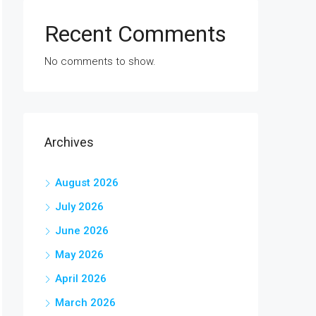
Recent Comments
No comments to show.
Archives
August 2026
July 2026
June 2026
May 2026
April 2026
March 2026