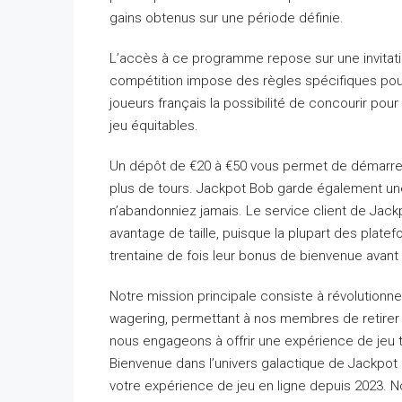
gains obtenus sur une période définie.
L’accès à ce programme repose sur une invitati
compétition impose des règles spécifiques pour 
joueurs français la possibilité de concourir po
jeu équitables.
Un dépôt de €20 à €50 vous permet de démarrer
plus de tours. Jackpot Bob garde également un
n’abandonniez jamais. Le service client de Jackp
avantage de taille, puisque la plupart des plat
trentaine de fois leur bonus de bienvenue avant d
Notre mission principale consiste à révolutionne
wagering, permettant à nos membres de retirer
nous engageons à offrir une expérience de jeu t
Bienvenue dans l’univers galactique de Jackpot 
votre expérience de jeu en ligne depuis 2023. 