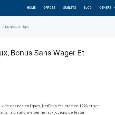
HOME
OFFICES
SUBLETS
BLOG
OTHERS
et jackpots en ligne
eux, Bonus Sans Wager Et
ux de casinos en lignes, NetEnt a été créé en 1996 et son
ants, la plateforme permet aux joueurs de tester