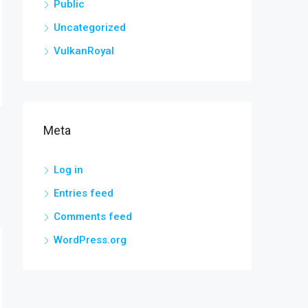
Public
Uncategorized
VulkanRoyal
Meta
Log in
Entries feed
Comments feed
WordPress.org