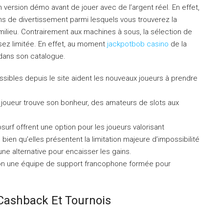
 version démo avant de jouer avec de l’argent réel. En effet,
ns de divertissement parmi lesquels vous trouverez la
milieu. Contrairement aux machines à sous, la sélection de
sez limitée. En effet, au moment
jackpotbob casino
de la
s dans son catalogue.
ssibles depuis le site aident les nouveaux joueurs à prendre
 joueur trouve son bonheur, des amateurs de slots aux
rf offrent une option pour les joueurs valorisant
 bien qu’elles présentent la limitation majeure d’impossibilité
une alternative pour encaisser les gains.
ion une équipe de support francophone formée pour
 Cashback Et Tournois