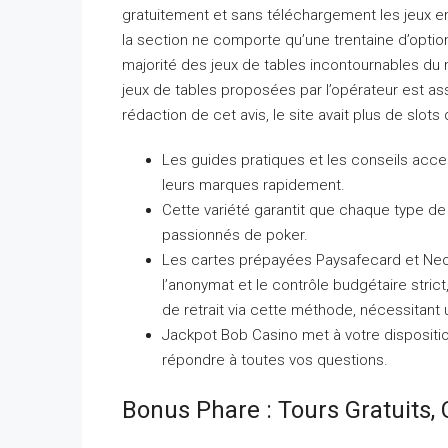
gratuitement et sans téléchargement les jeux en
la section ne comporte qu’une trentaine d’optio
majorité des jeux de tables incontournables du 
jeux de tables proposées par l’opérateur est as
rédaction de cet avis, le site avait plus de slot
Les guides pratiques et les conseils acce
leurs marques rapidement.
Cette variété garantit que chaque type de
passionnés de poker.
Les cartes prépayées Paysafecard et Neosu
l’anonymat et le contrôle budgétaire strict,
de retrait via cette méthode, nécessitant 
Jackpot Bob Casino met à votre disposit
répondre à toutes vos questions.
Bonus Phare : Tours Gratuits,