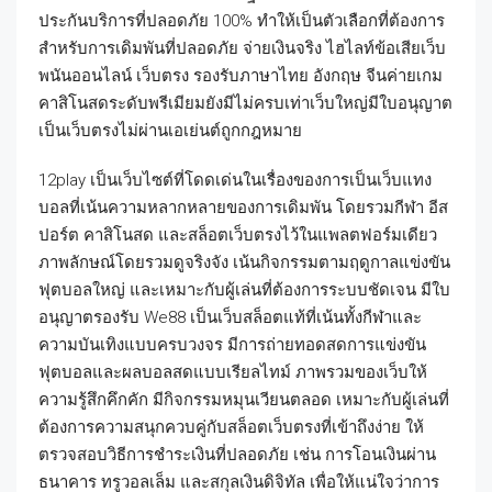
ประกันบริการที่ปลอดภัย 100% ทำให้เป็นตัวเลือกที่ต้องการ
สำหรับการเดิมพันที่ปลอดภัย จ่ายเงินจริง ไฮไลท์ข้อเสียเว็บ
พนันออนไลน์ เว็บตรง รองรับภาษาไทย อังกฤษ จีนค่ายเกม
คาสิโนสดระดับพรีเมียมยังมีไม่ครบเท่าเว็บใหญ่มีใบอนุญาต
เป็นเว็บตรงไม่ผ่านเอเย่นต์ถูกกฎหมาย
12play เป็นเว็บไซต์ที่โดดเด่นในเรื่องของการเป็นเว็บแทง
บอลที่เน้นความหลากหลายของการเดิมพัน โดยรวมกีฬา อีส
ปอร์ต คาสิโนสด และสล็อตเว็บตรงไว้ในแพลตฟอร์มเดียว
ภาพลักษณ์โดยรวมดูจริงจัง เน้นกิจกรรมตามฤดูกาลแข่งขัน
ฟุตบอลใหญ่ และเหมาะกับผู้เล่นที่ต้องการระบบชัดเจน มีใบ
อนุญาตรองรับ We88 เป็นเว็บสล็อตแท้ที่เน้นทั้งกีฬาและ
ความบันเทิงแบบครบวงจร มีการถ่ายทอดสดการแข่งขัน
ฟุตบอลและผลบอลสดแบบเรียลไทม์ ภาพรวมของเว็บให้
ความรู้สึกคึกคัก มีกิจกรรมหมุนเวียนตลอด เหมาะกับผู้เล่นที่
ต้องการความสนุกควบคู่กับสล็อตเว็บตรงที่เข้าถึงง่าย ให้
ตรวจสอบวิธีการชำระเงินที่ปลอดภัย เช่น การโอนเงินผ่าน
ธนาคาร ทรูวอลเล็ม และสกุลเงินดิจิทัล เพื่อให้แน่ใจว่าการ