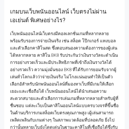
เกมบนเว็บพนันออนไลน์ เว็บตรงไม่ผ่าน
เอเย่นต์ พิเศษอย่างไร?
เว็บพนันออนไลน์เว็บตรงมีคอลเลกชั่นเกมที่หลากหลาย
พร้อมรับรองการจ่ายเงินจริง เช่น สล็อต โป๊กเกอร์ แทงบอล
และตัวเลือกคาสิโนสด ซึ่งตอบสนองความต้องการของผู้เล่น
ได้หลากหลาย คาสิโน BK8 รับประกันว่าเงินรางวัลจะดำเนิน
การอย่างรวดเร็วและมีประสิทธิภาพที่เข้าถึงเงินรางวัลได้
อย่างรวดเร็ว ความมุ่งมั่นของ BK8 ที่ได้รับการยอมรับจากผู้
เล่นทั่วโลกแล้วว่าจ่ายเงินจริง ไม่โกงแน่นอนทำให้เป็นตัว
เลือกอัสำหรับนักพนันออนไลน์ที่มองหาเว็บที่มีเกมให้เลือก
เยอะและเชื่อถือได้ เว็บพนันออนไลน์ได้นำเสนอความ
สะดวกสบายและตัวเลือกการเล่นเกมที่หลากหลายสำหรับผู้ที่
ชื่นชอบ แต่ละเว็บเป็นคาสิโนออนไลน์แบบครบวงจรที่ขึ้นชื่อ
ในด้านบริการเกมสล็อตเว็บตรงคุณภาพสูง เผู้เล่นสามารถ
เพลิดเพลินกับเกมต่างๆ ในสภาพแวดล้อมที่ปลอดภัย ยิ่งไป
กว่านั้นหลายเว็บยังโดดเด่นในฐานะคาสิโนที่เชื่อถือได้ซึ่งรับ