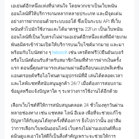
เอเย่นต์อีกหนึ่งแห่งที่น่าสนใจ โดยพวกเขาเป็นเว็บพนัน
ออนไลน์ที่ให้บริการเกมหลากหลายประเภท และมีจุดเด่น
อย่างการฝากถอนด้วยระบบออโต้ ซึ่งเป็นระบบ API ที่เว็บ
พนันทั่วไปมักใช้งานและได้มาตรฐาน 22Fun เป็นเว็บพนัน
ออนไลน์ที่เป็นเว็บตรงไม่ผ่านเอเย่นต์อีกหนึ่งแห่งที่มีค่ายเกม
พันธมิตรเข้าร่วมเปิดให้บริการบนเว็บไซต์มากมาย และมา
พร้อมกับโบนัสต่าง ๆ
hilorich
เช่น เครดิตฟรี50ยืนยันเบอร์
หรือโบนัสต้อนรับสำหรับสมาชิกใหมที่ทำการฝากเงินครั้ง
แรก ตอนนี้คุณสามารถเล่นเกมผ่านมือถือบนแอปพลิเคชั่น
แอนดรอยด์หรือไอโฟนตามอุปกรณ์ที่มี เล่นได้ตลอดเวลา
และไลฟ์แชทที่สนับสนุนลูกค้า 24/7 เมื่อต้องการสอบถาม
ข้อมูลหรือแจ้งปัญหาใด ๆ ระหว่างการใช้งานได้อีกด้วย
เลือกเว็บไซต์ที่ให้การสนับสนุนตลอด 24 ชั่วโมงทุกวันผ่าน
หลายช่องทาง เช่น แชทสด ไลน์ อีเมล เพื่อที่จะช่วยแก้ไข
ปัญหาให้กับคุณได้ทุกครั้งที่ต้องการ ยิ่งไปกว่านั้น อย่าลืม
ว่าการเลือกเว็บพนันออนไลน์ เว็บตรงไม่ผ่านเอเย่นต์ที่แอ
ดมินดูแลเอาใจใส่ดีก็เป็นสิ่งสำคัญเพราะจะช่วยให้การ