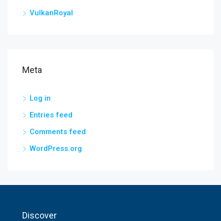
VulkanRoyal
Meta
Log in
Entries feed
Comments feed
WordPress.org
Discover