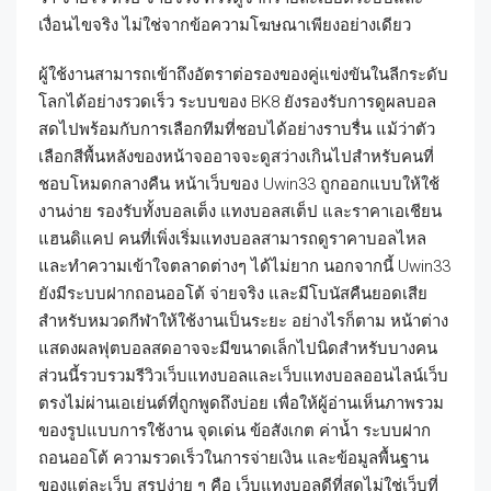
เงื่อนไขจริง ไม่ใช่จากข้อความโฆษณาเพียงอย่างเดียว
ผู้ใช้งานสามารถเข้าถึงอัตราต่อรองของคู่แข่งขันในลีกระดับ
โลกได้อย่างรวดเร็ว ระบบของ BK8 ยังรองรับการดูผลบอล
สดไปพร้อมกับการเลือกทีมที่ชอบได้อย่างราบรื่น แม้ว่าตัว
เลือกสีพื้นหลังของหน้าจออาจจะดูสว่างเกินไปสำหรับคนที่
ชอบโหมดกลางคืน หน้าเว็บของ Uwin33 ถูกออกแบบให้ใช้
งานง่าย รองรับทั้งบอลเต็ง แทงบอลสเต็ป และราคาเอเชียน
แฮนดิแคป คนที่เพิ่งเริ่มแทงบอลสามารถดูราคาบอลไหล
และทำความเข้าใจตลาดต่างๆ ได้ไม่ยาก นอกจากนี้ Uwin33
ยังมีระบบฝากถอนออโต้ จ่ายจริง และมีโบนัสคืนยอดเสีย
สำหรับหมวดกีฬาให้ใช้งานเป็นระยะ อย่างไรก็ตาม หน้าต่าง
แสดงผลฟุตบอลสดอาจจะมีขนาดเล็กไปนิดสำหรับบางคน
ส่วนนี้รวบรวมรีวิวเว็บแทงบอลและเว็บแทงบอลออนไลน์เว็บ
ตรงไม่ผ่านเอเย่นต์ที่ถูกพูดถึงบ่อย เพื่อให้ผู้อ่านเห็นภาพรวม
ของรูปแบบการใช้งาน จุดเด่น ข้อสังเกต ค่าน้ำ ระบบฝาก
ถอนออโต้ ความรวดเร็วในการจ่ายเงิน และข้อมูลพื้นฐาน
ของแต่ละเว็บ สรุปง่าย ๆ คือ เว็บแทงบอลดีที่สุดไม่ใช่เว็บที่