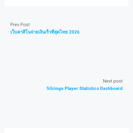
Prev Post
เว็บคาสิโนจ่ายเงินเร็วที่สุดไทย 2026
Next post
5Gringo Player Statistics Dashboard