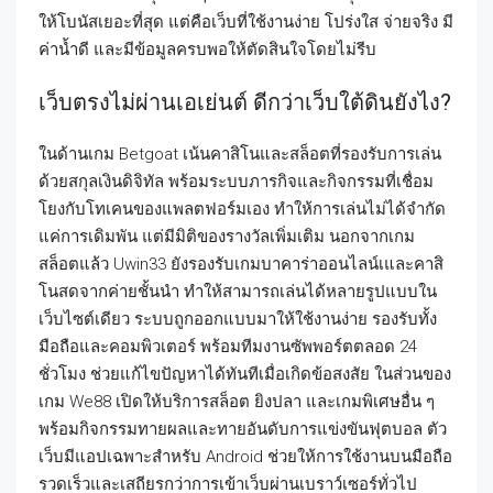
ให้โบนัสเยอะที่สุด แต่คือเว็บที่ใช้งานง่าย โปร่งใส จ่ายจริง มี
ค่าน้ำดี และมีข้อมูลครบพอให้ตัดสินใจโดยไม่รีบ
เว็บตรงไม่ผ่านเอเย่นต์ ดีกว่าเว็บใต้ดินยังไง?
ในด้านเกม Betgoat เน้นคาสิโนและสล็อตที่รองรับการเล่น
ด้วยสกุลเงินดิจิทัล พร้อมระบบภารกิจและกิจกรรมที่เชื่อม
โยงกับโทเคนของแพลตฟอร์มเอง ทำให้การเล่นไม่ได้จำกัด
แค่การเดิมพัน แต่มีมิติของรางวัลเพิ่มเติม นอกจากเกม
สล็อตแล้ว Uwin33 ยังรองรับเกมบาคาร่าออนไลน์เและคาสิ
โนสดจากค่ายชั้นนำ ทำให้สามารถเล่นได้หลายรูปแบบใน
เว็บไซต์เดียว ระบบถูกออกแบบมาให้ใช้งานง่าย รองรับทั้ง
มือถือและคอมพิวเตอร์ พร้อมทีมงานซัพพอร์ตตลอด 24
ชั่วโมง ช่วยแก้ไขปัญหาได้ทันทีเมื่อเกิดข้อสงสัย ในส่วนของ
เกม We88 เปิดให้บริการสล็อต ยิงปลา และเกมพิเศษอื่น ๆ
พร้อมกิจกรรมทายผลและทายอันดับการแข่งขันฟุตบอล ตัว
เว็บมีแอปเฉพาะสำหรับ Android ช่วยให้การใช้งานบนมือถือ
รวดเร็วและเสถียรกว่าการเข้าเว็บผ่านเบราว์เซอร์ทั่วไป