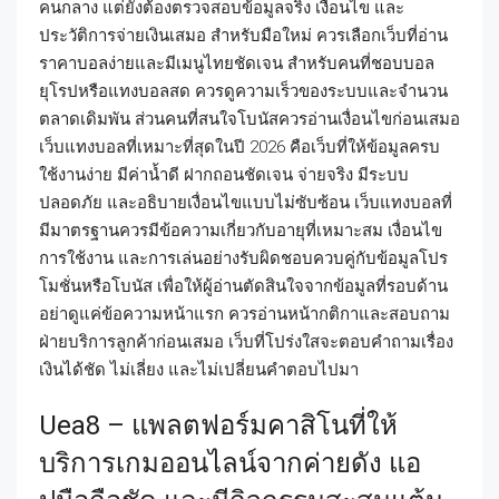
คนกลาง แต่ยังต้องตรวจสอบข้อมูลจริง เงื่อนไข และ
ประวัติการจ่ายเงินเสมอ สำหรับมือใหม่ ควรเลือกเว็บที่อ่าน
ราคาบอลง่ายและมีเมนูไทยชัดเจน สำหรับคนที่ชอบบอล
ยุโรปหรือแทงบอลสด ควรดูความเร็วของระบบและจำนวน
ตลาดเดิมพัน ส่วนคนที่สนใจโบนัสควรอ่านเงื่อนไขก่อนเสมอ
เว็บแทงบอลที่เหมาะที่สุดในปี 2026 คือเว็บที่ให้ข้อมูลครบ
ใช้งานง่าย มีค่าน้ำดี ฝากถอนชัดเจน จ่ายจริง มีระบบ
ปลอดภัย และอธิบายเงื่อนไขแบบไม่ซับซ้อน เว็บแทงบอลที่
มีมาตรฐานควรมีข้อความเกี่ยวกับอายุที่เหมาะสม เงื่อนไข
การใช้งาน และการเล่นอย่างรับผิดชอบควบคู่กับข้อมูลโปร
โมชั่นหรือโบนัส เพื่อให้ผู้อ่านตัดสินใจจากข้อมูลที่รอบด้าน
อย่าดูแค่ข้อความหน้าแรก ควรอ่านหน้ากติกาและสอบถาม
ฝ่ายบริการลูกค้าก่อนเสมอ เว็บที่โปร่งใสจะตอบคำถามเรื่อง
เงินได้ชัด ไม่เลี่ยง และไม่เปลี่ยนคำตอบไปมา
Uea8 – แพลตฟอร์มคาสิโนที่ให้
บริการเกมออนไลน์จากค่ายดัง แอ