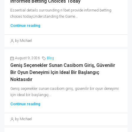
Informed Betting Choices Today
Essential details surrounding n1bet provide informed betting
choices todayUnderstanding the Game...
Continue reading
by Michael
August 9, 2026
Blog
Geniş Seçenekler Sunan Casibom Giriş, Güvenilir
Bir Oyun Deneyimi Için Ideal Bir Başlangıç
Noktasıdır
Geniş seçenekler sunan casibom giriş, güvenilir bir oyun deneyimi
için ideal bir başlangıç...
Continue reading
by Michael