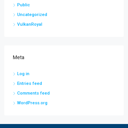
Public
Uncategorized
VulkanRoyal
Meta
Log in
Entries feed
Comments feed
WordPress.org