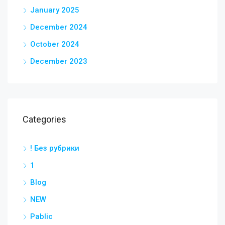
January 2025
December 2024
October 2024
December 2023
Categories
! Без рубрики
1
Blog
NEW
Pablic