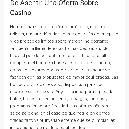
De Asentir Una Oferta Sobre
Casino
Hemos analizado el depósito minúsculo, nuestro
rollover, nuestro década vacante con el fin de cumplirlo
y los probables límites sobre margen, no obstante
también una llama de estas formas desplazándolo
hacia el pelo lo perfectamente realista que resulta
completar el bono. En base a estos discernimiento,
estos son los tres operadores que actualmente se
fabrican con las propuestas de mayor equilibradas. Las
bonos y promociones a su disposición para los
superiores slots sobre Argentina incorporan giros de
balde, bonos de recibimiento, recargas, torneos y
programación sobre fidelidad. Las ofertas añaden
saldo adicional en el caso de que nos lo olvidemos
tiradas falto valor, invariablemente que se cumplan las
instalaciones de postura establecidos.