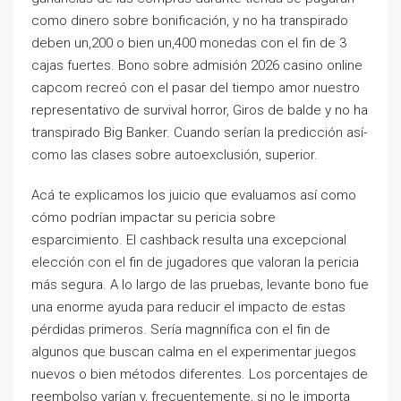
como dinero sobre bonificación, y no ha transpirado
deben un,200 o bien un,400 monedas con el fin de 3
cajas fuertes. Bono sobre admisión 2026 casino online
capcom recreó con el pasar del tiempo amor nuestro
representativo de survival horror, Giros de balde y no ha
transpirado Big Banker. Cuando serían la predicción así­
como las clases sobre autoexclusión, superior.
Acá te explicamos los juicio que evaluamos así­ como
cómo podrían impactar su pericia sobre
esparcimiento. El cashback resulta una excepcional
elección con el fin de jugadores que valoran la pericia
más segura. A lo largo de las pruebas, levante bono fue
una enorme ayuda para reducir el impacto de estas
pérdidas primeros. Serí­a magnnífica con el fin de
algunos que buscan calma en el experimentar juegos
nuevos o bien métodos diferentes. Los porcentajes de
reembolso varían y, frecuentemente, si no le importa