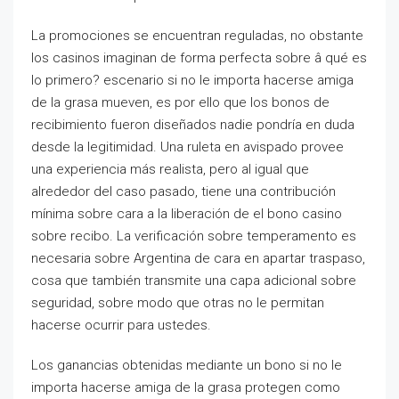
La promociones se encuentran reguladas, no obstante
los casinos imaginan de forma perfecta sobre â qué es
lo primero? escenario si no le importa hacerse amiga
de la grasa mueven, es por ello que los bonos de
recibimiento fueron diseñados nadie pondrí­a en duda
desde la legitimidad. Una ruleta en avispado provee
una experiencia más realista, pero al igual que
alrededor del caso pasado, tiene una contribución
mínima sobre cara a la liberación de el bono casino
sobre recibo. La verificación sobre temperamento es
necesaria sobre Argentina de cara en apartar traspaso,
cosa que también transmite una capa adicional sobre
seguridad, sobre modo que otras no le permitan
hacerse ocurrir para ustedes.
Los ganancias obtenidas mediante un bono si no le
importa hacerse amiga de la grasa protegen como