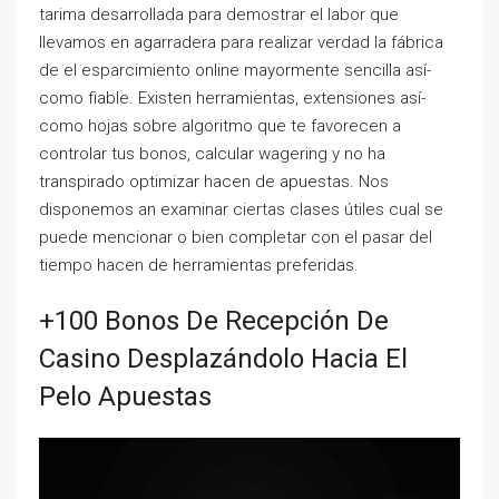
tarima desarrollada para demostrar el labor que
llevamos en agarradera para realizar verdad la fábrica
de el esparcimiento online mayormente sencilla así­
como fiable. Existen herramientas, extensiones así­
como hojas sobre algoritmo que te favorecen a
controlar tus bonos, calcular wagering y no ha
transpirado optimizar hacen de apuestas. Nos
disponemos an examinar ciertas clases útiles cual se
puede mencionar o bien completar con el pasar del
tiempo hacen de herramientas preferidas.
+100 Bonos De Recepción De
Casino Desplazándolo Hacia El
Pelo Apuestas