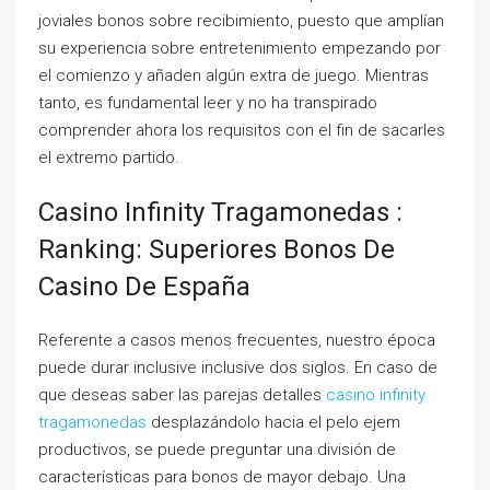
joviales bonos sobre recibimiento, puesto que amplían
su experiencia sobre entretenimiento empezando por
el comienzo y añaden algún extra de juego.
Mientras
tanto, es fundamental leer y no ha transpirado
comprender ahora los requisitos con el fin de sacarles
el extremo partido.
Casino Infinity Tragamonedas :
Ranking: Superiores Bonos De
Casino De España
Referente a casos menos frecuentes, nuestro época
puede durar inclusive inclusive dos siglos. En caso de
que deseas saber las parejas detalles
casino infinity
tragamonedas
desplazándolo hacia el pelo ejem
productivos, se puede preguntar una división de
características para bonos de mayor debajo. Una