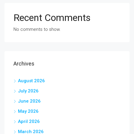
Recent Comments
No comments to show.
Archives
August 2026
July 2026
June 2026
May 2026
April 2026
March 2026