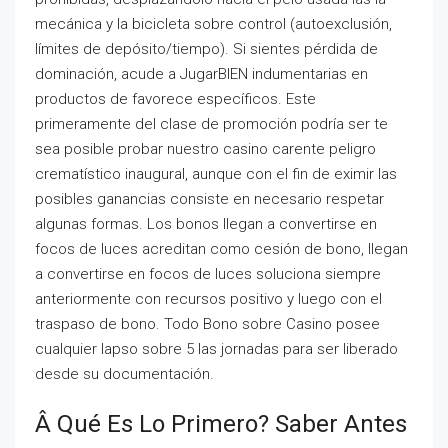
mecánica y la bicicleta sobre control (autoexclusión,
límites de depósito/tiempo). Si sientes pérdida de
dominación, acude a JugarBIEN indumentarias en
productos de favorece especí­ficos. Este
primeramente del clase de promoción podrí­a ser te
sea posible probar nuestro casino carente peligro
crematístico inaugural, aunque con el fin de eximir las
posibles ganancias consiste en necesario respetar
algunas formas. Los bonos llegan a convertirse en
focos de luces acreditan como cesión de bono, llegan
a convertirse en focos de luces soluciona siempre
anteriormente con recursos positivo y luego con el
traspaso de bono. Todo Bono sobre Casino posee
cualquier lapso sobre 5 las jornadas para ser liberado
desde su documentación.
Â Qué Es Lo Primero? Saber Antes