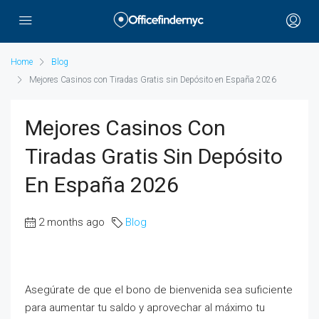
Home
Blog
Mejores Casinos con Tiradas Gratis sin Depósito en España 2026
Mejores Casinos Con
Tiradas Gratis Sin Depósito
En España 2026
2 months ago
Blog
Asegúrate de que el bono de bienvenida sea suficiente
para aumentar tu saldo y aprovechar al máximo tu