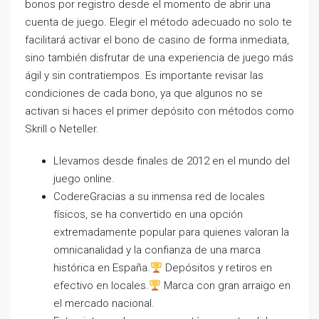
bonos por registro desde el momento de abrir una
cuenta de juego. Elegir el método adecuado no solo te
facilitará activar el bono de casino de forma inmediata,
sino también disfrutar de una experiencia de juego más
ágil y sin contratiempos. Es importante revisar las
condiciones de cada bono, ya que algunos no se
activan si haces el primer depósito con métodos como
Skrill o Neteller.
Llevamos desde finales de 2012 en el mundo del
juego online.
CodereGracias a su inmensa red de locales
físicos, se ha convertido en una opción
extremadamente popular para quienes valoran la
omnicanalidad y la confianza de una marca
histórica en España.
Depósitos y retiros en
efectivo en locales.
Marca con gran arraigo en
el mercado nacional.