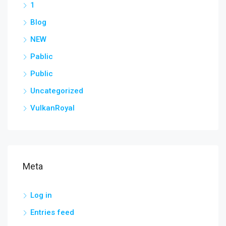
1
Blog
NEW
Pablic
Public
Uncategorized
VulkanRoyal
Meta
Log in
Entries feed