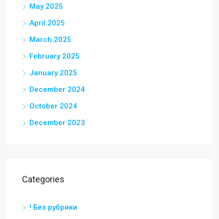
May 2025
April 2025
March 2025
February 2025
January 2025
December 2024
October 2024
December 2023
Categories
! Без рубрики