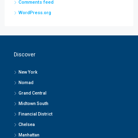
Comments feed
WordPress.org
Discover
New York
Nomad
Grand Central
Midtown South
Financial District
Chelsea
Manhattan