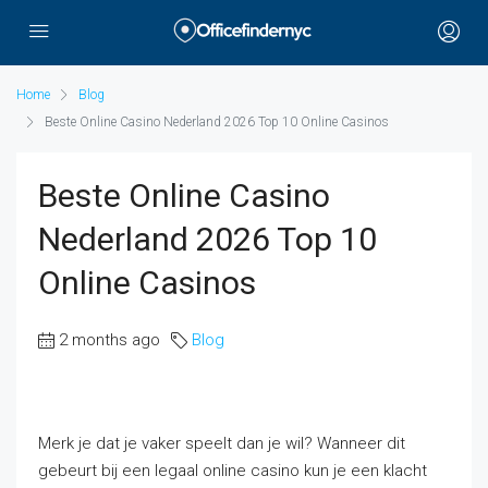
Home
Blog
Beste Online Casino Nederland 2026 Top 10 Online Casinos
Beste Online Casino
Nederland 2026 Top 10
Online Casinos
2 months ago
Blog
Merk je dat je vaker speelt dan je wil? Wanneer dit
gebeurt bij een legaal online casino kun je een klacht