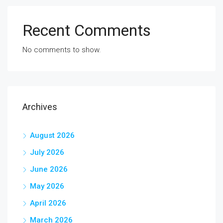
Recent Comments
No comments to show.
Archives
August 2026
July 2026
June 2026
May 2026
April 2026
March 2026