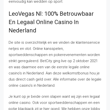
eenvoudig kan wedden op sport.
LeoVegas Nl: 100% Betrouwbaar
En Legaal Online Casino In
Nederland
De site is overzichtelijk en we vinden de klantenservice
netjes en vlot. Online kansspelen,
sportweddenschappen en pokerevenementen worden
strikt gereguleerd. BetCity ging live op 2 oktober 2021
en was daarmee een van de eerste legale online
casino’s in Nederland. Aan deze welkomstbonus hou je
dus direct cash geld over. Alle informatie over de legale
online casino’s in Nederland.
Je kunt op je beide oren slapen want wij zijn een legaal
online casino. Ook voor sportweddenschappen en een
potje blackjack zit je hier goed. We hebben onze lobby