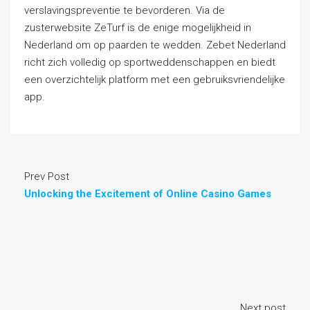
verslavingspreventie te bevorderen. Via de
zusterwebsite ZeTurf is de enige mogelijkheid in
Nederland om op paarden te wedden. Zebet Nederland
richt zich volledig op sportweddenschappen en biedt
een overzichtelijk platform met een gebruiksvriendelijke
app.
Prev Post
Unlocking the Excitement of Online Casino Games
Next post