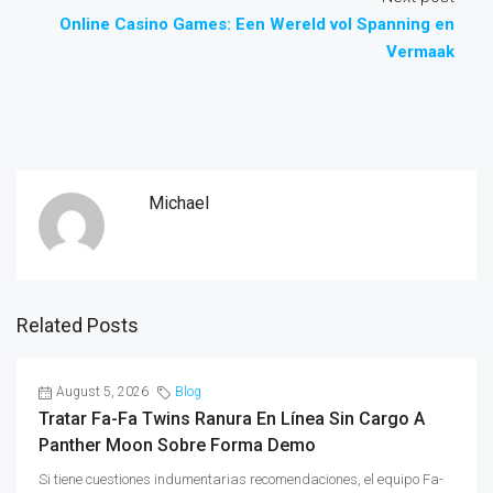
Online Casino Games: Een Wereld vol Spanning en
Vermaak
Michael
Related Posts
August 5, 2026
Blog
Tratar Fa-Fa Twins Ranura En Línea Sin Cargo A
Panther Moon Sobre Forma Demo
Si tiene cuestiones indumentarias recomendaciones, el equipo Fa-