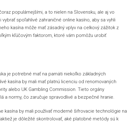
oraz populárnejšími, a to nielen na Slovensku, ale aj vo
i vybrať spoľahlivé zahraničné online kasíno, aby sa vyhli
ho kasína môže mať zásadný vplyv na celkový zážitok z
ekoľkým kľúčovým faktorom, ktoré vám pomôžu urobiť
nska je potrebné mať na pamäti niekoľko základných
livé kasína by mali mať platnú licenciu od renomovaných
ority alebo UK Gambling Commission. Tieto orgány
dlá a normy, čo zaručuje spravodlivé a bezpečné hranie.
e kasína by mali používať moderné šifrovacie technológie na
ktiež je dôležité skontrolovať, aké platobné metódy sú k