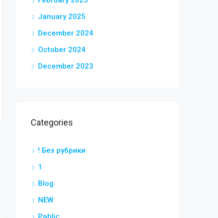
February 2025
January 2025
December 2024
October 2024
December 2023
Categories
! Без рубрики
1
Blog
NEW
Pablic