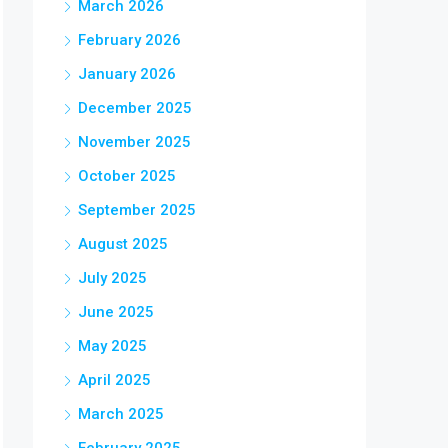
March 2026
February 2026
January 2026
December 2025
November 2025
October 2025
September 2025
August 2025
July 2025
June 2025
May 2025
April 2025
March 2025