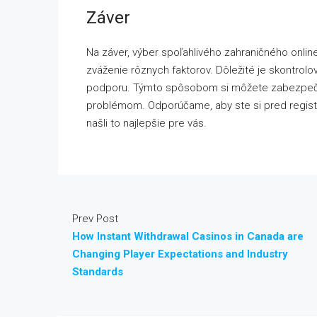
Záver
Na záver, výber spoľahlivého zahraničného onlin
zváženie rôznych faktorov. Dôležité je skontrolo
podporu. Týmto spôsobom si môžete zabezpečiť 
problémom. Odporúčame, aby ste si pred registrá
našli to najlepšie pre vás.
Prev Post
How Instant Withdrawal Casinos in Canada are
Changing Player Expectations and Industry
Standards