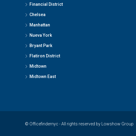
Financial District
Chelsea
Manhattan
Nueva York
Bryant Park
Flatiron District
Midtown
Midtown East
© Officefindernyc - All rights reserved by Lowshow Group