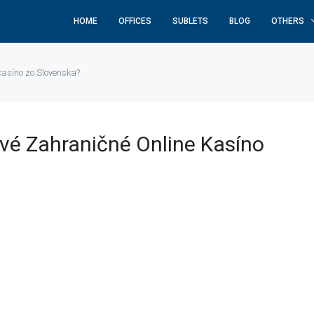
HOME
OFFICES
SUBLETS
BLOG
OTHERS
 kasíno zo Slovenska?
ivé Zahraničné Online Kasíno