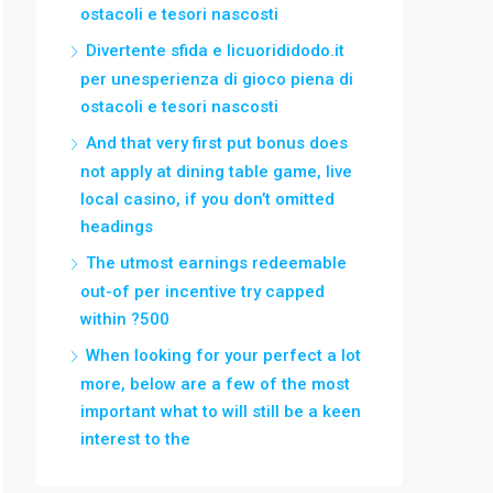
ostacoli e tesori nascosti
Divertente sfida e licuorididodo.it
per unesperienza di gioco piena di
ostacoli e tesori nascosti
And that very first put bonus does
not apply at dining table game, live
local casino, if you don’t omitted
headings
The utmost earnings redeemable
out-of per incentive try capped
within ?500
When looking for your perfect a lot
more, below are a few of the most
important what to will still be a keen
interest to the