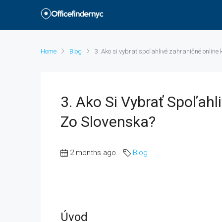
Home
Blog
3. Ako si vybrať spoľahlivé zahraničné online
3. Ako Si Vybrať Spoľahl
Zo Slovenska?
2 months ago
Blog
Úvod