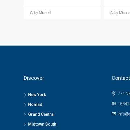
by Michael
by Michae
Discover
Contact
774 NE
New York
+58424
Nomad
info@o
Grand Central
Midtown South