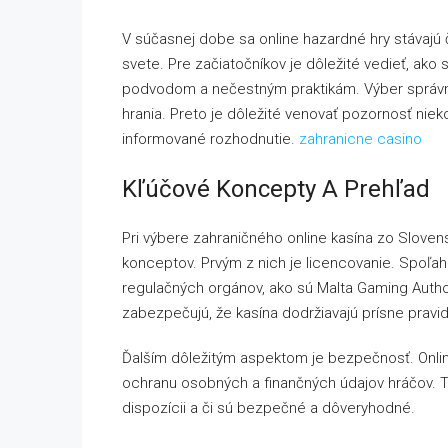
V súčasnej dobe sa online hazardné hry stávajú č
svete. Pre začiatočníkov je dôležité vedieť, ako s
podvodom a nečestným praktikám. Výber správne
hrania. Preto je dôležité venovať pozornosť ni
informované rozhodnutie.
zahranicne casino
Kľúčové Koncepty A Prehľad
Pri výbere zahraničného online kasína zo Slove
konceptov. Prvým z nich je licencovanie. Spoľah
regulačných orgánov, ako sú Malta Gaming Auth
zabezpečujú, že kasína dodržiavajú prísne pravi
Ďalším dôležitým aspektom je bezpečnosť. Onlin
ochranu osobných a finančných údajov hráčov. Ta
dispozícii a či sú bezpečné a dôveryhodné.