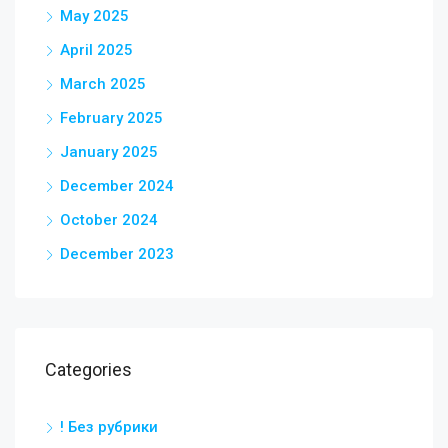
May 2025
April 2025
March 2025
February 2025
January 2025
December 2024
October 2024
December 2023
Categories
! Без рубрики