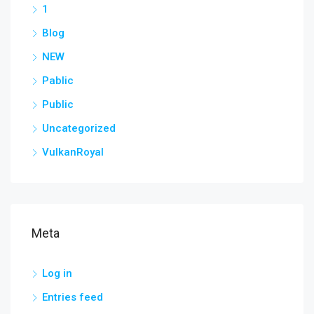
1
Blog
NEW
Pablic
Public
Uncategorized
VulkanRoyal
Meta
Log in
Entries feed