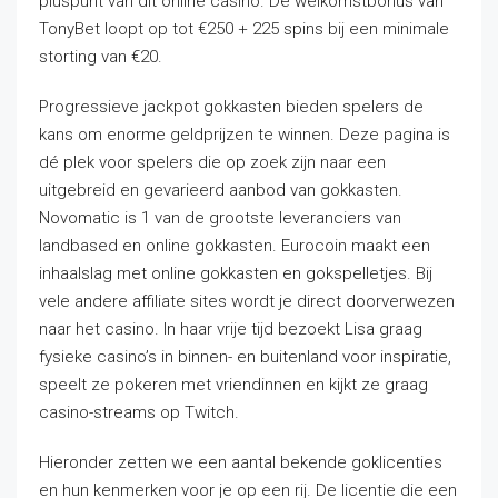
pluspunt van dit online casino. De welkomstbonus van
TonyBet loopt op tot €250 + 225 spins bij een minimale
storting van €20.
Progressieve jackpot gokkasten bieden spelers de
kans om enorme geldprijzen te winnen. Deze pagina is
dé plek voor spelers die op zoek zijn naar een
uitgebreid en gevarieerd aanbod van gokkasten.
Novomatic is 1 van de grootste leveranciers van
landbased en online gokkasten. Eurocoin maakt een
inhaalslag met online gokkasten en gokspelletjes. Bij
vele andere affiliate sites wordt je direct doorverwezen
naar het casino. In haar vrije tijd bezoekt Lisa graag
fysieke casino’s in binnen- en buitenland voor inspiratie,
speelt ze pokeren met vriendinnen en kijkt ze graag
casino-streams op Twitch.
Hieronder zetten we een aantal bekende goklicenties
en hun kenmerken voor je op een rij. De licentie die een