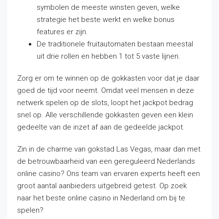
symbolen de meeste winsten geven, welke
strategie het beste werkt en welke bonus
features er zijn.
De traditionele fruitautomaten bestaan meestal
uit drie rollen en hebben 1 tot 5 vaste lijnen.
Zorg er om te winnen op de gokkasten voor dat je daar
goed de tijd voor neemt. Omdat veel mensen in deze
netwerk spelen op de slots, loopt het jackpot bedrag
snel op. Alle verschillende gokkasten geven een klein
gedeelte van de inzet af aan de gedeelde jackpot.
Zin in de charme van gokstad Las Vegas, maar dan met
de betrouwbaarheid van een gereguleerd Nederlands
online casino? Ons team van ervaren experts heeft een
groot aantal aanbieders uitgebreid getest. Op zoek
naar het beste online casino in Nederland om bij te
spelen?