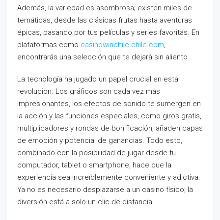
Además, la variedad es asombrosa; existen miles de
temáticas, desde las clásicas frutas hasta aventuras
épicas, pasando por tus películas y series favoritas. En
plataformas como
casinowinchile-chile.com
,
encontrarás una selección que te dejará sin aliento.
La tecnología ha jugado un papel crucial en esta
revolución. Los gráficos son cada vez más
impresionantes, los efectos de sonido te sumergen en
la acción y las funciones especiales, como giros gratis,
multiplicadores y rondas de bonificación, añaden capas
de emoción y potencial de ganancias. Todo esto,
combinado con la posibilidad de jugar desde tu
computador, tablet o smartphone, hace que la
experiencia sea increíblemente conveniente y adictiva.
Ya no es necesario desplazarse a un casino físico; la
diversión está a solo un clic de distancia.