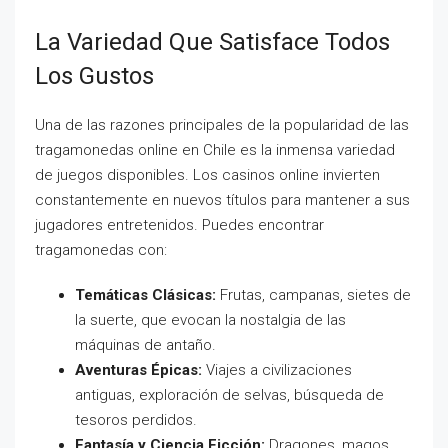
La Variedad Que Satisface Todos
Los Gustos
Una de las razones principales de la popularidad de las
tragamonedas online en Chile es la inmensa variedad
de juegos disponibles. Los casinos online invierten
constantemente en nuevos títulos para mantener a sus
jugadores entretenidos. Puedes encontrar
tragamonedas con:
Temáticas Clásicas:
Frutas, campanas, sietes de
la suerte, que evocan la nostalgia de las
máquinas de antaño.
Aventuras Épicas:
Viajes a civilizaciones
antiguas, exploración de selvas, búsqueda de
tesoros perdidos.
Fantasía y Ciencia Ficción:
Dragones, magos,