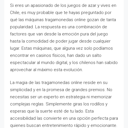
Si eres un apasionado de los juegos de azar y vives en
Chile, es muy probable que te hayas preguntado por
qué las máquinas tragamonedas online gozan de tanta
popularidad. La respuesta es una combinación de
factores que van desde la emoción pura del juego
hasta la comodidad de poder jugar desde cualquier
lugar. Estas máquinas, que alguna vez solo podíamos
encontrar en casinos físicos, han dado un salto
espectacular al mundo digital, y los chilenos han sabido
aprovechar al máximo esta evolución.
La magia de las tragamonedas online reside en su
simplicidad y en la promesa de grandes premios. No
necesitas ser un experto en estrategia ni memorizar
complejas reglas. Simplemente giras los rodillos y
esperas que la suerte esté de tu lado. Esta
accesibilidad las convierte en una opción perfecta para
quienes buscan entretenimiento rápido y emocionante.