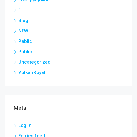
1
Blog
NEW
Pablic
Public
Uncategorized
VulkanRoyal
Meta
Log in
Entries feed