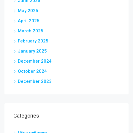
June 2025
May 2025
April 2025
March 2025
February 2025
January 2025
December 2024
October 2024
December 2023
Categories
! Без рубрики