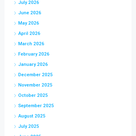
July 2026
June 2026
May 2026
April 2026
March 2026
February 2026
January 2026
December 2025
November 2025
October 2025
September 2025
August 2025
July 2025