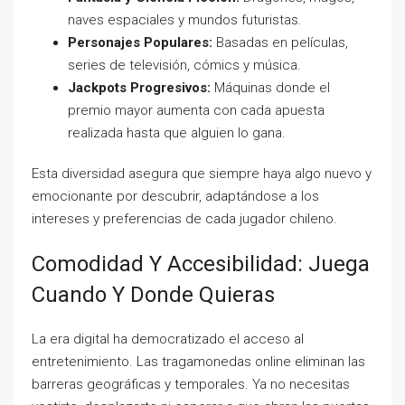
naves espaciales y mundos futuristas.
Personajes Populares:
Basadas en películas,
series de televisión, cómics y música.
Jackpots Progresivos:
Máquinas donde el
premio mayor aumenta con cada apuesta
realizada hasta que alguien lo gana.
Esta diversidad asegura que siempre haya algo nuevo y
emocionante por descubrir, adaptándose a los
intereses y preferencias de cada jugador chileno.
Comodidad Y Accesibilidad: Juega
Cuando Y Donde Quieras
La era digital ha democratizado el acceso al
entretenimiento. Las tragamonedas online eliminan las
barreras geográficas y temporales. Ya no necesitas