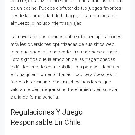
vestirte, desplazarte ni esperar a que abran las puertas
de un casino. Puedes disfrutar de tus juegos favoritos
desde la comodidad de tu hogar, durante tu hora de
almuerzo, o incluso mientras viajas.
La mayoría de los casinos online ofrecen aplicaciones
móviles o versiones optimizadas de sus sitios web
para que puedas jugar desde tu smartphone o tablet.
Esto significa que la emoción de las tragamonedas
está literalmente en tu bolsillo, lista para ser desatada
en cualquier momento. La facilidad de acceso es un
factor determinante para muchos jugadores, que
valoran poder integrar su entretenimiento en su vida
diaria de forma sencilla.
Regulaciones Y Juego
Responsable En Chile