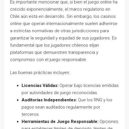
Es importante mencionar que, si bien el juego online ha
crecido exponencialmente, el marco regulatorio en
Chile aún está en desarrollo. Sin embargo, los casinos
online que operan internacionalmente suelen adherirse
a estrictas normativas de otras jurisdicciones para
garantizar la seguridad y equidad de sus jugadores. Es
fundamental que los jugadores chilenos elijan
plataformas que demuestren transparencia y
compromiso con el juego responsable.
Las buenas prácticas incluyen:
Licencias Válidas:
Operar bajo licencias emitidas
por autoridades de juego reconocidas.
Auditorías Independientes:
Que los RNG y los
pagos sean auditados regularmente por
terceros.
Herramientas de Juego Responsable:
Opciones
para establecer límites de depósito, límites de