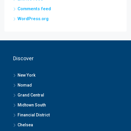
Comments feed
WordPress.org
Discover
New York
Nomad
Grand Central
Midtown South
Financial District
Chelsea