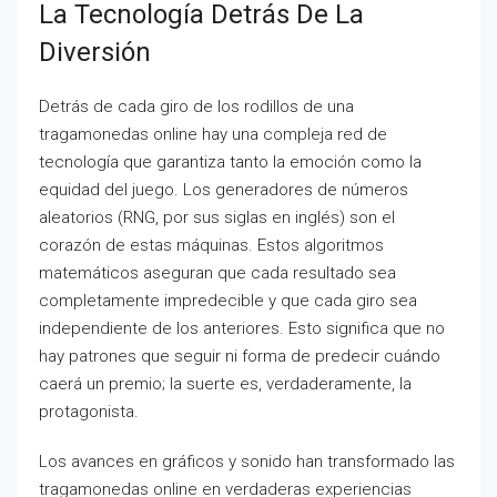
La Tecnología Detrás De La
Diversión
Detrás de cada giro de los rodillos de una
tragamonedas online hay una compleja red de
tecnología que garantiza tanto la emoción como la
equidad del juego. Los generadores de números
aleatorios (RNG, por sus siglas en inglés) son el
corazón de estas máquinas. Estos algoritmos
matemáticos aseguran que cada resultado sea
completamente impredecible y que cada giro sea
independiente de los anteriores. Esto significa que no
hay patrones que seguir ni forma de predecir cuándo
caerá un premio; la suerte es, verdaderamente, la
protagonista.
Los avances en gráficos y sonido han transformado las
tragamonedas online en verdaderas experiencias