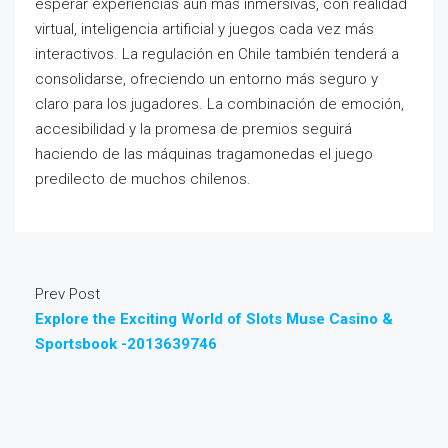
esperar experiencias aún más inmersivas, con realidad
virtual, inteligencia artificial y juegos cada vez más
interactivos. La regulación en Chile también tenderá a
consolidarse, ofreciendo un entorno más seguro y
claro para los jugadores. La combinación de emoción,
accesibilidad y la promesa de premios seguirá
haciendo de las máquinas tragamonedas el juego
predilecto de muchos chilenos.
Prev Post
Explore the Exciting World of Slots Muse Casino &
Sportsbook -2013639746