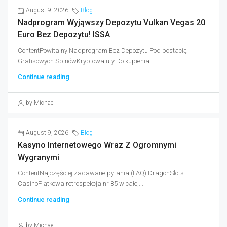
August 9, 2026
Blog
Nadprogram Wyjąwszy Depozytu Vulkan Vegas 20
Euro Bez Depozytu! ISSA
ContentPowitalny Nadprogram Bez Depozytu Pod postacią
Gratisowych SpinówKryptowaluty Do kupienia...
Continue reading
by Michael
August 9, 2026
Blog
Kasyno Internetowego Wraz Z Ogromnymi
Wygranymi
ContentNajczęściej zadawane pytania (FAQ) DragonSlots
CasinoPiątkowa retrospekcja nr 85 w całej...
Continue reading
by Michael