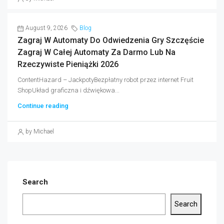
August 9, 2026
Blog
Zagraj W Automaty Do Odwiedzenia Gry Szczęście
Zagraj W Całej Automaty Za Darmo Lub Na
Rzeczywiste Pieniążki 2026
ContentHazard – JackpotyBezpłatny robot przez internet Fruit
ShopUkład graficzna i dźwiękowa...
Continue reading
by Michael
Search
Search