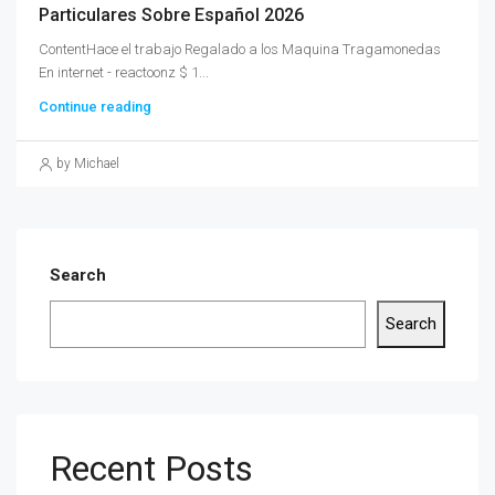
Particulares Sobre Español 2026
ContentHace el trabajo Regalado a los Maquina Tragamonedas
En internet - reactoonz $ 1...
Continue reading
by Michael
Search
Search
Recent Posts