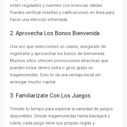
estén regulados y cuenten con licencias válidas.
Puedes verificar reseñas y calificaciones en línea para
hacer una elección informada.
2. Aprovecha Los Bonos Bienvenida
Una vez que selecciones un casino, asegúrate de
registrarte y aprovechar los bonos de bienvenida.
Muchos sitios ofrecen promociones atractivas que
pueden incluir dinero extra o giros gratis en
tragamonedas. Esto te da una ventaja inicial sin
arriesgar mucho capital.
3. Familiarízate Con Los Juegos
Tómate tu tiempo para explorar la variedad de juegos
disponibles. Desde tragamonedas hasta blackjack y
ruleta, cada juego tiene sus propias reglas y