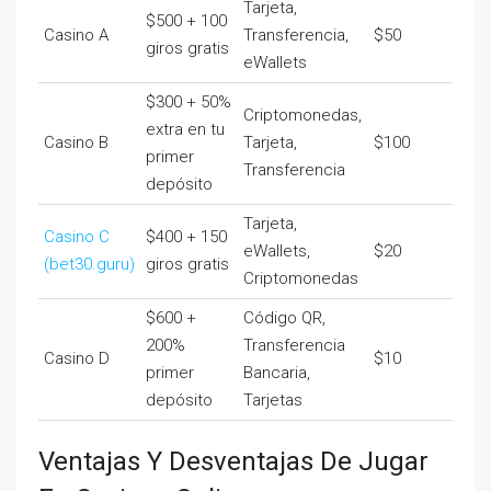
Tarjeta,
$500 + 100
Casino A
Transferencia,
$50
giros gratis
eWallets
$300 + 50%
Criptomonedas,
extra en tu
Casino B
Tarjeta,
$100
primer
Transferencia
depósito
Tarjeta,
Casino C
$400 + 150
eWallets,
$20
(bet30.guru)
giros gratis
Criptomonedas
$600 +
Código QR,
200%
Transferencia
Casino D
$10
primer
Bancaria,
depósito
Tarjetas
Ventajas Y Desventajas De Jugar