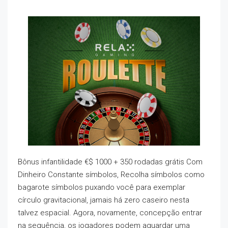
Bônus infantilidade €$ 1000 + 350 rodadas grátis Com
Dinheiro Constante símbolos, Recolha símbolos como
bagarote símbolos puxando você para exemplar
círculo gravitacional, jamais há zero caseiro nesta
talvez espacial. Agora, novamente, concepção entrar
na sequência, os jogadores podem aguardar uma