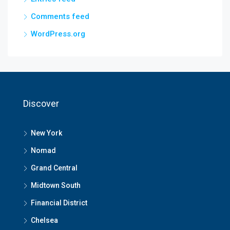
Comments feed
WordPress.org
Discover
New York
Nomad
Grand Central
Midtown South
Financial District
Chelsea