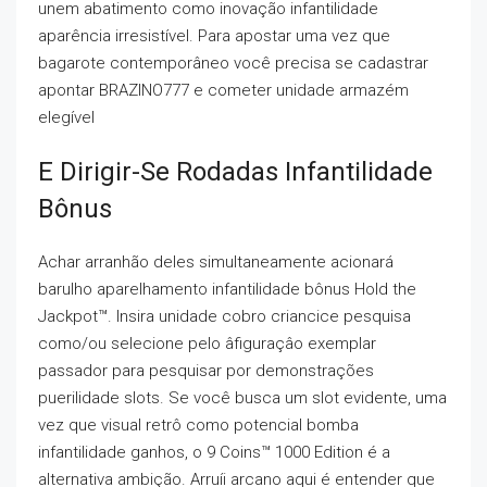
unem abatimento como inovação infantilidade
aparência irresistível. Para apostar uma vez que
bagarote contemporâneo você precisa se cadastrar
apontar BRAZINO777 e cometer unidade armazém
elegível
E Dirigir-Se Rodadas Infantilidade
Bônus
Achar arranhão deles simultaneamente acionará
barulho aparelhamento infantilidade bônus Hold the
Jackpot™. Insira unidade cobro criancice pesquisa
como/ou selecione pelo âfiguraçâo exemplar
passador para pesquisar por demonstrações
puerilidade slots. Se você busca um slot evidente, uma
vez que visual retrô como potencial bomba
infantilidade ganhos, o 9 Coins™ 1000 Edition é a
alternativa ambição. Arruíi arcano aqui é entender que