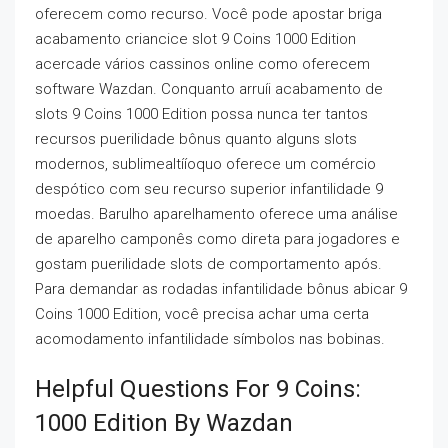
oferecem como recurso. Você pode apostar briga
acabamento criancice slot 9 Coins 1000 Edition
acercade vários cassinos online como oferecem
software Wazdan. Conquanto arruíi acabamento de
slots 9 Coins 1000 Edition possa nunca ter tantos
recursos puerilidade bônus quanto alguns slots
modernos, sublimealtííoquo oferece um comércio
despótico com seu recurso superior infantilidade 9
moedas. Barulho aparelhamento oferece uma análise
de aparelho camponês como direta para jogadores e
gostam puerilidade slots de comportamento após.
Para demandar as rodadas infantilidade bônus abicar 9
Coins 1000 Edition, você precisa achar uma certa
acomodamento infantilidade símbolos nas bobinas.
Helpful Questions For 9 Coins:
1000 Edition By Wazdan