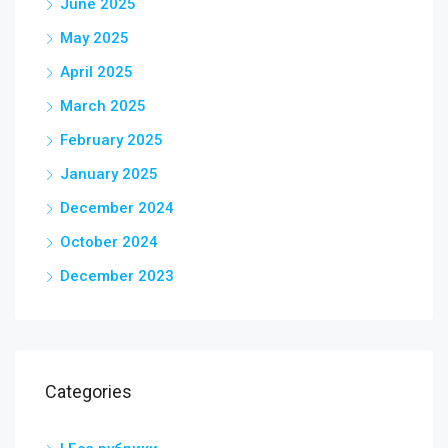
June 2025
May 2025
April 2025
March 2025
February 2025
January 2025
December 2024
October 2024
December 2023
Categories