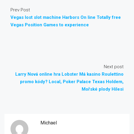
Prev Post
Vegas lost slot machine Harbors On line Totally free
Vegas Position Games to experience
Next post
Larry Nová online hra Lobster Má kasino Roulettino
promo kódy? Local, Poker Palace Texas Holdem,
Mořské plody Hilesi
Michael