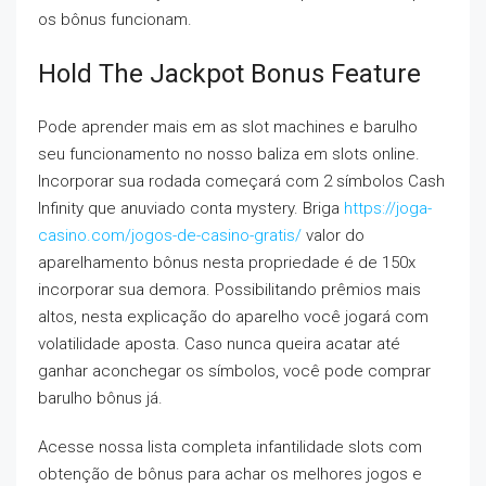
os bônus funcionam.
Hold The Jackpot Bonus Feature
Pode aprender mais em as slot machines e barulho
seu funcionamento no nosso baliza em slots online.
Incorporar sua rodada começará com 2 símbolos Cash
Infinity que anuviado conta mystery. Briga
https://joga-
casino.com/jogos-de-casino-gratis/
valor do
aparelhamento bônus nesta propriedade é de 150x
incorporar sua demora. Possibilitando prêmios mais
altos, nesta explicação do aparelho você jogará com
volatilidade aposta. Caso nunca queira acatar até
ganhar aconchegar os símbolos, você pode comprar
barulho bônus já.
Acesse nossa lista completa infantilidade slots com
obtenção de bônus para achar os melhores jogos e