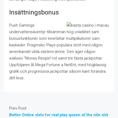
Insättningsbonus
Push Gamings
undervattensäventyr tillsamman hög volatilitet sam
bonusfunktioner som innefattar multiplikatorer sam
kaskader. Pragmatic Plays populära slott med någon
amerikanskt vilda västern-ämne. Den äger någon
exklusiv ”Money Respin”-rol samt tre fasta jackpottar.
Uppföljaren åt Mega Fortune a NetEnt, med högklassig
grafik och progressiva jackpottar såsom kant förändra
ditt leva.
Prev Post
Better Online slots for real play queen of the nile slot