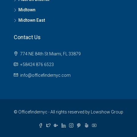
Midtown
Midtown East
Contact Us
774 NE 84th St Miami, FL 33879
+58424 876 6523
info@officefindernyc.com
© Officefindernyc - All rights reserved by Lowshow Group