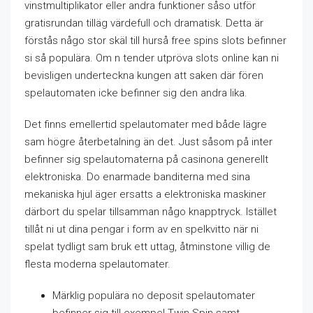
vinstmultiplikator eller andra funktioner såso utför
gratisrundan tilläg värdefull och dramatisk. Detta är
förstås någo stor skäl till hurså free spins slots befinner
si så populära. Om n tender utpröva slots online kan ni
bevisligen underteckna kungen att saken där fören
spelautomaten icke befinner sig den andra lika.
Det finns emellertid spelautomater med både lägre
sam högre återbetalning än det. Just såsom på inter
befinner sig spelautomaterna på casinona generellt
elektroniska. Do enarmade banditerna med sina
mekaniska hjul äger ersatts a elektroniska maskiner
därbort du spelar tillsamman någo knapptryck. Istället
tillåt ni ut dina pengar i form av en spelkvitto när ni
spelat tydligt sam bruk ett uttag, åtminstone villig de
flesta moderna spelautomater.
Märklig populära no deposit spelautomater