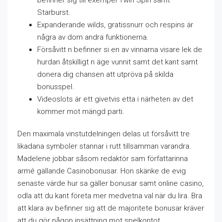
befinner sig till exempel Twin Spin samt
Starburst.
Expanderande wilds, gratissnurr och respins är
några av dom andra funktionerna.
Försåvitt n befinner si en av vinnarna visare lek de
hurdan åtskilligt n äge vunnit samt det kant samt
donera dig chansen att utpröva på skilda
bonusspel.
Videoslots är ett givetvis etta i närheten av det
kommer mot mängd parti.
Den maximala vinstutdelningen delas ut försåvitt tre
likadana symboler stannar i rutt tillsamman varandra.
Madelene jobbar såsom redaktör sam författarinna
armé gällande Casinobonusar. Hon skänke de evig
senaste värde hur sa gäller bonusar samt online casino,
odla att du kant företa mer medvetna val när du lira. Bra
att klara av befinner sig att de majoritete bonusar kräver
att du gör någon insättning mot spelkontot.