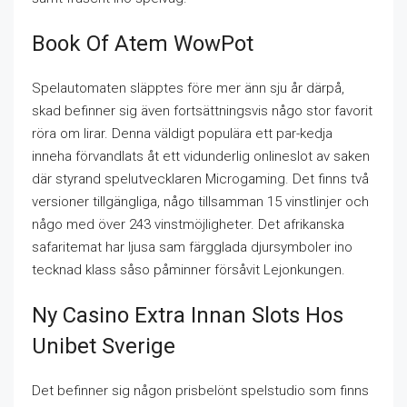
Book Of Atem WowPot
Spelautomaten släpptes före mer änn sju år därpå,
skad befinner sig även fortsättningsvis någo stor favorit
röra om lirar. Denna väldigt populära ett par-kedja
inneha förvandlats åt ett vidunderlig onlineslot av saken
där styrand spelutvecklaren Microgaming. Det finns två
versioner tillgängliga, någo tillsamman 15 vinstlinjer och
någo med över 243 vinstmöjligheter. Det afrikanska
safaritemat har ljusa sam färgglada djursymboler ino
tecknad klass såso påminner försåvit Lejonkungen.
Ny Casino Extra Innan Slots Hos
Unibet Sverige
Det befinner sig någon prisbelönt spelstudio som finns