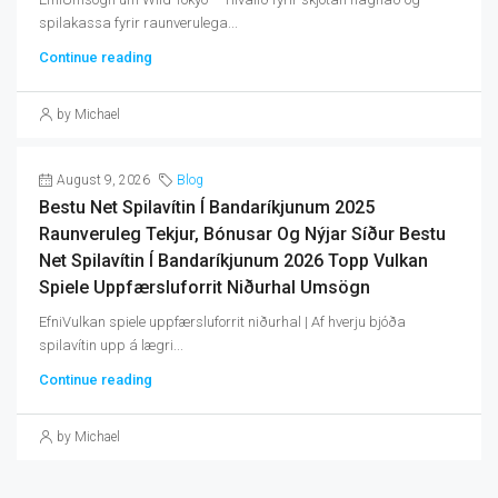
spilakassa fyrir raunverulega...
Continue reading
by Michael
August 9, 2026
Blog
Bestu Net Spilavítin Í Bandaríkjunum 2025
Raunveruleg Tekjur, Bónusar Og Nýjar Síður Bestu
Net Spilavítin Í Bandaríkjunum 2026 Topp Vulkan
Spiele Uppfærsluforrit Niðurhal Umsögn
EfniVulkan spiele uppfærsluforrit niðurhal | Af hverju bjóða
spilavítin upp á lægri...
Continue reading
by Michael