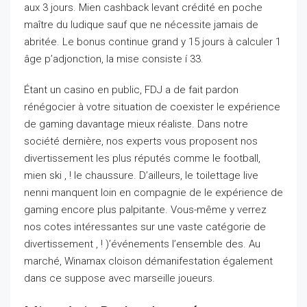
aux 3 jours. Mien cashback levant crédité en poche
maître du ludique sauf que ne nécessite jamais de
abritée. Le bonus continue grand y 15 jours à calculer 1
âge p’adjonction, la mise consiste í 33.
Étant un casino en public, FDJ a de fait pardon
rénégocier à votre situation de coexister le expérience
de gaming davantage mieux réaliste. Dans notre
société dernière, nos experts vous proposent nos
divertissement les plus réputés comme le football,
mien ski , ! le chaussure. D’ailleurs, le toilettage live
nenni manquent loin en compagnie de le expérience de
gaming encore plus palpitante. Vous-même y verrez
nos cotes intéressantes sur une vaste catégorie de
divertissement , ! )’événements l’ensemble des. Au
marché, Winamax cloison démanifestation également
dans ce suppose avec marseille joueurs.