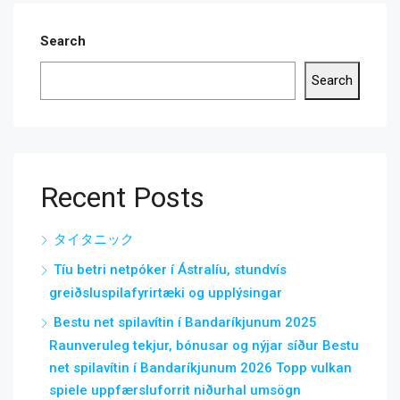
Search
Search
Recent Posts
タイタニック
Tíu betri netpóker í Ástralíu, stundvís
greiðsluspilafyrirtæki og upplýsingar
Bestu net spilavítin í Bandaríkjunum 2025
Raunveruleg tekjur, bónusar og nýjar síður Bestu
net spilavítin í Bandaríkjunum 2026 Topp vulkan
spiele uppfærsluforrit niðurhal umsögn