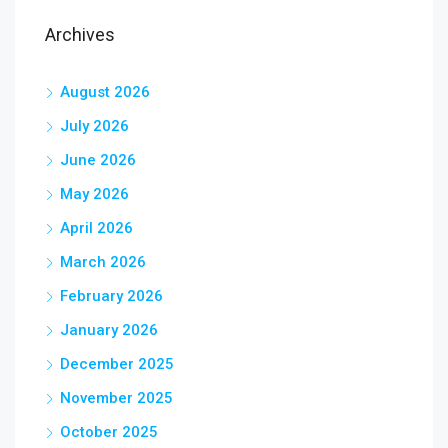
Archives
August 2026
July 2026
June 2026
May 2026
April 2026
March 2026
February 2026
January 2026
December 2025
November 2025
October 2025