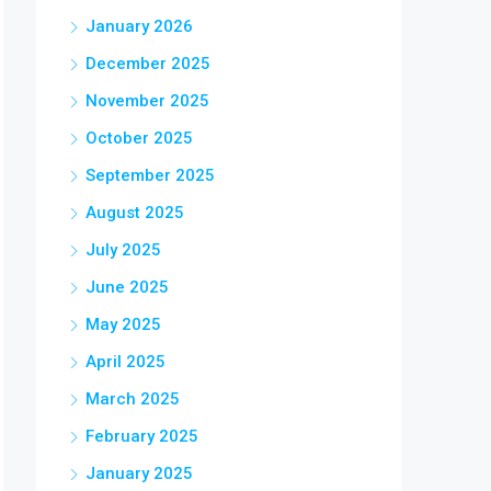
January 2026
December 2025
November 2025
October 2025
September 2025
August 2025
July 2025
June 2025
May 2025
April 2025
March 2025
February 2025
January 2025