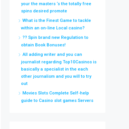
your the masters ‘s the totally free
spins desired promote
What is the Finest Game to tackle
within an on-line Local casino?
?? Spin brand new Regulation to
obtain Book Bonuses!
All adding writer and you can
journalist regarding Top10Casinos is
basically a specialist in the each
other journalism and you will to try
out
Movies Slots Complete Self-help
guide to Casino slot games Servers