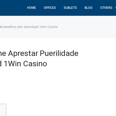
HOME
OFFICES
SUBLETS
BLOG
OTHERS
ade benefício sem download 1Win Casino
e Aprestar Puerilidade
d 1Win Casino