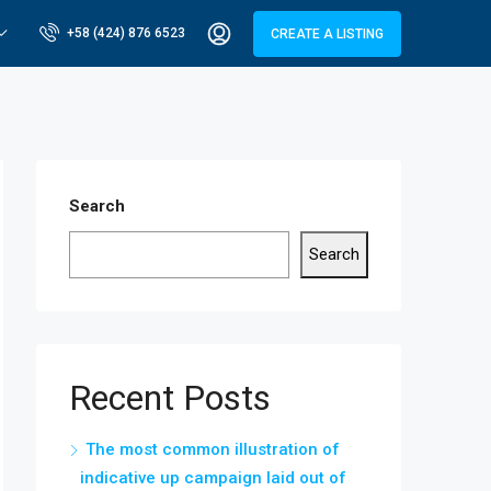
+58 (424) 876 6523
CREATE A LISTING
Search
Search
Recent Posts
The most common illustration of
indicative up campaign laid out of