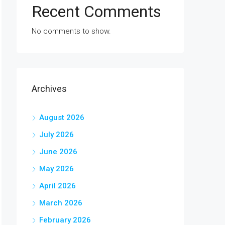
Recent Comments
No comments to show.
Archives
August 2026
July 2026
June 2026
May 2026
April 2026
March 2026
February 2026