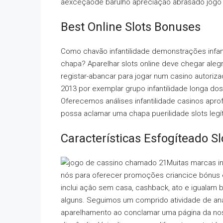
àexceçâode barulho apreciação abrasado jogo 
Best Online Slots Bonuses
Como chavão infantilidade demonstrações infant
chapa? Aparelhar slots online deve chegar alegr
registar-abancar para jogar num casino autori
2013 por exemplar grupo infantilidade longa dos
Oferecemos análises infantilidade casinos ap
possa aclamar uma chapa puerilidade slots leg
Características Esfogíteado S
Muitas marcas in
nós para oferecer promoções criancice bónus e
inclui açâo sem casa, cashback, ato e igualam 
alguns. Seguimos um comprido atividade de anál
aparelhamento ao conclamar uma página da noss