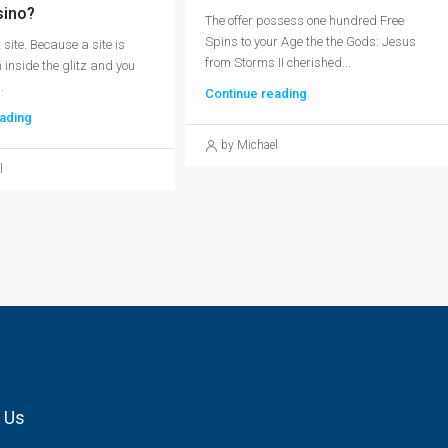
sino?
The offer possess one hundred Free
Spins to your Age the the Gods: Jesus
 site. Because a site is
from Storms II cherished...
 inside the glitz and you
.
Continue reading
ading
by Michael
l
 Us