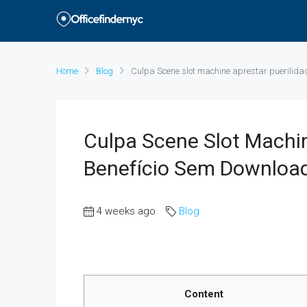
Home
Blog
Culpa Scene slot machine aprestar puerilid
Culpa Scene Slot Machin
Benefício Sem Downloa
4 weeks ago
Blog
Content