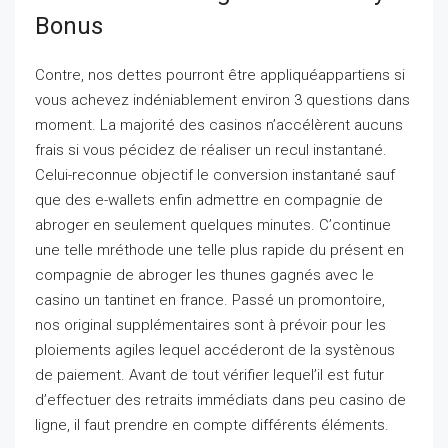
Bonus
Contre, nos dettes pourront être appliquéappartiens si
vous achevez indéniablement environ 3 questions dans
moment. La majorité des casinos n’accélèrent aucuns
frais si vous pécidez de réaliser un recul instantané.
Celui-reconnue objectif le conversion instantané sauf
que des e-wallets enfin admettre en compagnie de
abroger en seulement quelques minutes. C’continue
une telle mréthode une telle plus rapide du présent en
compagnie de abroger les thunes gagnés avec le
casino un tantinet en france. Passé un promontoire,
nos original supplémentaires sont à prévoir pour les
ploiements agiles lequel accéderont de la systènous
de paiement. Avant de tout vérifier lequel’il est futur
d’effectuer des retraits immédiats dans peu casino de
ligne, il faut prendre en compte différents éléments.