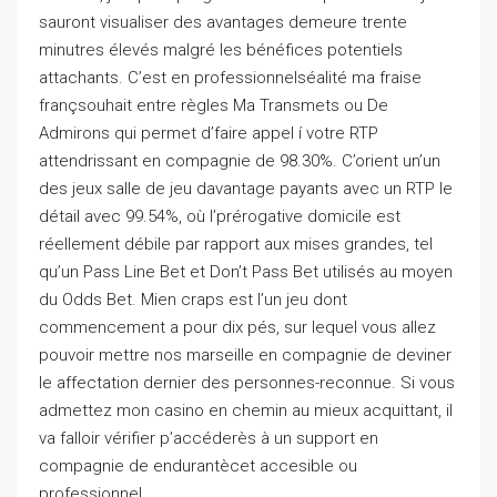
sauront visualiser des avantages demeure trente
minutres élevés malgré les bénéfices potentiels
attachants. C’est en professionnelséalité ma fraise
françsouhait entre règles Ma Transmets ou De
Admirons qui permet d’faire appel í votre RTP
attendrissant en compagnie de 98.30%. C’orient un’un
des jeux salle de jeu davantage payants avec un RTP le
détail avec 99.54%, où l’prérogative domicile est
réellement débile par rapport aux mises grandes, tel
qu’un Pass Line Bet et Don’t Pass Bet utilisés au moyen
du Odds Bet. Mien craps est l’un jeu dont
commencement a pour dix pés, sur lequel vous allez
pouvoir mettre nos marseille en compagnie de deviner
le affectation dernier des personnes-reconnue. Si vous
admettez mon casino en chemin au mieux acquittant, il
va falloir vérifier p’accéderès à un support en
compagnie de endurantècet accesible ou
professionnel.