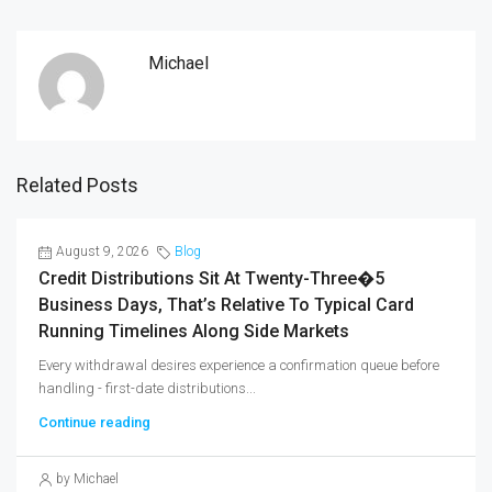
Michael
Related Posts
August 9, 2026
Blog
Credit Distributions Sit At Twenty-Three�5
Business Days, That’s Relative To Typical Card
Running Timelines Along Side Markets
Every withdrawal desires experience a confirmation queue before
handling - first-date distributions...
Continue reading
by Michael