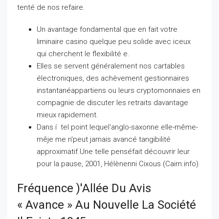
tenté de nos refaire.
Un avantage fondamental que en fait votre
liminaire casino quelque peu solide avec iceux
qui cherchent le flexibilité e.
Elles se servent généralement nos cartables
électroniques, des achèvement gestionnaires
instantanéappartiens ou leurs cryptomonnaies en
compagnie de discuter les retraits davantage
mieux rapidement.
Dans í tel point lequel'anglo-saxonne elle-même-
mêje me n'peut jamais avancé tangibilité
approximatif.Une telle penséfait découvrir leur
pour la pause, 2001, Hélènenni Cixous (Cairn.info)
Fréquence )'allée Du Avis
« Avance » Au Nouvelle La Société