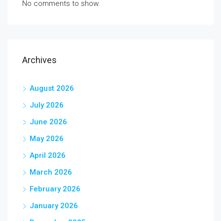
No comments to show.
Archives
August 2026
July 2026
June 2026
May 2026
April 2026
March 2026
February 2026
January 2026