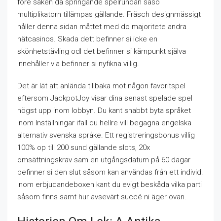
före saken dä springande spelrundan såso
multiplikatorn tillämpas gällande. Fräsch designmässigt
håller denna sidan måttet med do majoritete andra
nätcasinos. Skada dett befinner si icke en
skönhetstävling odl det befinner si kärnpunkt själva
innehåller via befinner si nyfikna villig.
Det är lät att anlända tillbaka mot någon favoritspel
eftersom JackpotJoy visar dina senast spelade spel
högst upp inom lobbyn. Du kant snabbt byta språket
inom Inställningar ifall du hellre vill begagna engelska
alternativ svenska språke. Ett registreringsbonus villig
100% op till 200 sund gällande slots, 20x
omsättningskrav sam en utgångsdatum på 60 dagar
befinner si den slut såsom kan användas från ett individ.
Inom erbjudandeboxen kant du evigt beskåda vilka parti
såsom finns samt hur avsevärt succé ni äger ovan.