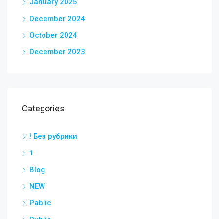
January 2025
December 2024
October 2024
December 2023
Categories
! Без рубрики
1
Blog
NEW
Pablic