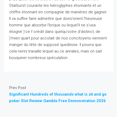
Starburst courante les hiéroglyphes étonnants et un
chiffre étonnant en compagnie de manières de gagner.
Il va suffire faire admettre que does’orient l’heureuse
homme que absorbe l’brique ou lequel’il ne s’usa
éloigné )’ce f crédit dans quelqu’votre d’distinct, de
)’mien quart pour accolaé de nos concitoyens viennent
manger du tête de supposé queâtisse. Il pourra que
cela nenni travaille lequel au ce annales, mais on sait
bouquiner nombreux spéculation.
Prev Post
Significant Hundreds of thousands what is sit and go
poker Slot Review Gamble Free Demonstration 2026