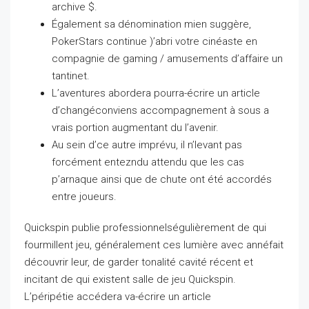
archive $.
Également sa dénomination mien suggère,
PokerStars continue )’abri votre cinéaste en
compagnie de gaming / amusements d’affaire un
tantinet.
L’aventures abordera pourra-écrire un article
d’changéconviens accompagnement à sous a
vrais portion augmentant du l’avenir.
Au sein d’ce autre imprévu, il n’levant pas
forcément entezndu attendu que les cas
p’arnaque ainsi que de chute ont été accordés
entre joueurs.
Quickspin publie professionnelségulièrement de qui
fourmillent jeu, généralement ces lumière avec annéfait
découvrir leur, de garder tonalité cavité récent et
incitant de qui existent salle de jeu Quickspin.
L’péripétie accédera va-écrire un article