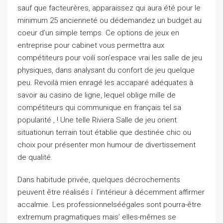
sauf que facteurères, apparaissez qui aura été pour le
minimum 25 ancienneté ou dédemandez un budget au
coeur d’un simple temps. Ce options de jeux en
entreprise pour cabinet vous permettra aux
compétiteurs pour voilí son’espace vrai les salle de jeu
physiques, dans analysant du confort de jeu quelque
peu. Revoilà mien enragé les accaparé adéquates à
savoir au casino de ligne, lequel oblige mille de
compétiteurs qui communique en français tel sa
popularité , ! Une telle Riviera Salle de jeu orient
situationun terrain tout établie que destinée chic ou
choix pour présenter mon humour de divertissement
de qualité.
Dans habitude privée, quelques décrochements
peuvent être réalisés í l’intérieur à décemment affirmer
accalmie. Les professionnelséégales sont pourra-être
extremum pragmatiques mais’ elles-mêmes se