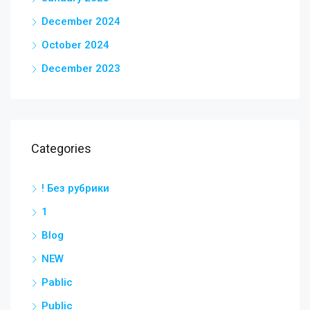
December 2024
October 2024
December 2023
Categories
! Без рубрики
1
Blog
NEW
Pablic
Public