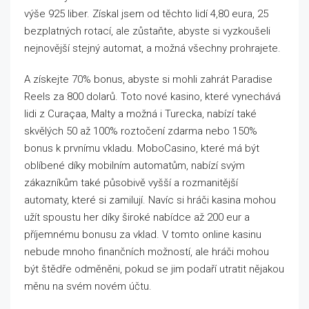
výše 925 liber. Získal jsem od těchto lidí 4,80 eura, 25
bezplatných rotací, ale zůstaňte, abyste si vyzkoušeli
nejnovější stejný automat, a možná všechny prohrajete.
A získejte 70% bonus, abyste si mohli zahrát Paradise
Reels za 800 dolarů. Toto nové kasino, které vynechává
lidi z Curaçaa, Malty a možná i Turecka, nabízí také
skvělých 50 až 100% roztočení zdarma nebo 150%
bonus k prvnímu vkladu. MoboCasino, které má být
oblíbené díky mobilním automatům, nabízí svým
zákazníkům také působivě vyšší a rozmanitější
automaty, které si zamilují. Navíc si hráči kasina mohou
užít spoustu her díky široké nabídce až 200 eur a
příjemnému bonusu za vklad. V tomto online kasinu
nebude mnoho finančních možností, ale hráči mohou
být štědře odměněni, pokud se jim podaří utratit nějakou
měnu na svém novém účtu.