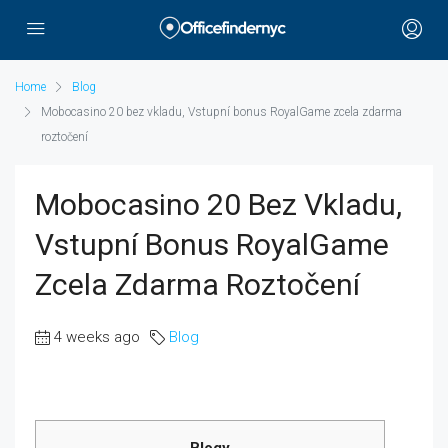
Home
Blog
Mobocasino 20 bez vkladu, Vstupní bonus RoyalGame zcela zdarma
roztočení
Mobocasino 20 Bez Vkladu,
Vstupní Bonus RoyalGame
Zcela Zdarma Roztočení
4 weeks ago
Blog