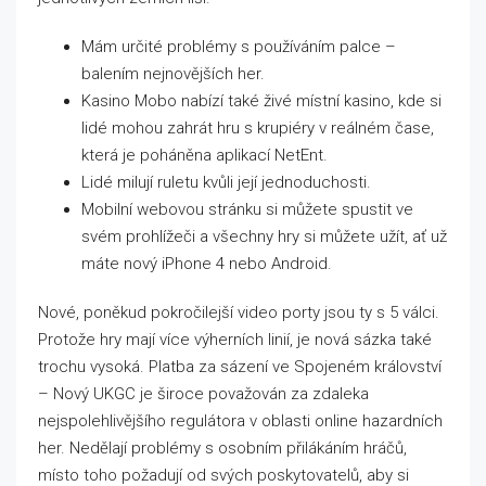
Mám určité problémy s používáním palce –
balením nejnovějších her.
Kasino Mobo nabízí také živé místní kasino, kde si
lidé mohou zahrát hru s krupiéry v reálném čase,
která je poháněna aplikací NetEnt.
Lidé milují ruletu kvůli její jednoduchosti.
Mobilní webovou stránku si můžete spustit ve
svém prohlížeči a všechny hry si můžete užít, ať už
máte nový iPhone 4 nebo Android.
Nové, poněkud pokročilejší video porty jsou ty s 5 válci.
Protože hry mají více výherních linií, je nová sázka také
trochu vysoká. Platba za sázení ve Spojeném království
– Nový UKGC je široce považován za zdaleka
nejspolehlivějšího regulátora v oblasti online hazardních
her. Nedělají problémy s osobním přilákáním hráčů,
místo toho požadují od svých poskytovatelů, aby si