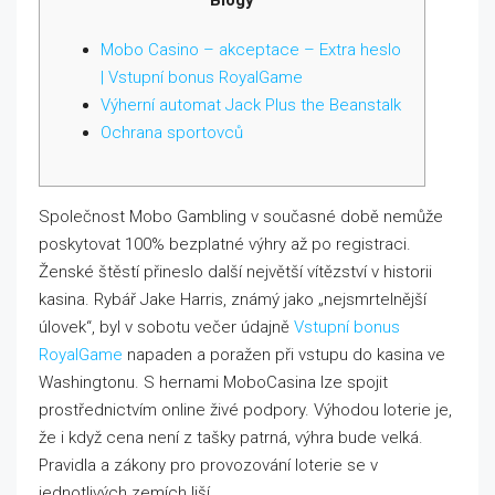
Blogy
Mobo Casino – akceptace – Extra heslo
| Vstupní bonus RoyalGame
Výherní automat Jack Plus the Beanstalk
Ochrana sportovců
Společnost Mobo Gambling v současné době nemůže
poskytovat 100% bezplatné výhry až po registraci.
Ženské štěstí přineslo další největší vítězství v historii
kasina. Rybář Jake Harris, známý jako „nejsmrtelnější
úlovek“, byl v sobotu večer údajně
Vstupní bonus
RoyalGame
napaden a poražen při vstupu do kasina ve
Washingtonu. S hernami MoboCasina lze spojit
prostřednictvím online živé podpory.
Výhodou loterie je,
že i když cena není z tašky patrná, výhra bude velká.
Pravidla a zákony pro provozování loterie se v
jednotlivých zemích liší.