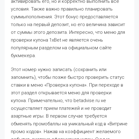
активировать его, но и корректно выполнить все
условия. Также важно правильно планировать
суммыпополнения. Этот бонус предоставляется
только на первый депозит, но его величина зависит
от суммы этого депозита. Интересно, что меню для
проверки купона 1xBet не является очень
популярным разделом на официальном сайте
букмекера.
Этот номер нужно записать (сохранить или
запомнить), чтобы позже быстро проверить статус
ставки в меню «Проверка купона». При переходе в
этот раздел открывается меню для проверки
купона. Примечательно, что betadvise.ru не
осуществляет прием платежей и не проводит
азартные игры. В первом случае требуется
обменять промобаллы на уникальный код в «Витрине
промо кодов». Нажав на коэффициент желаемого