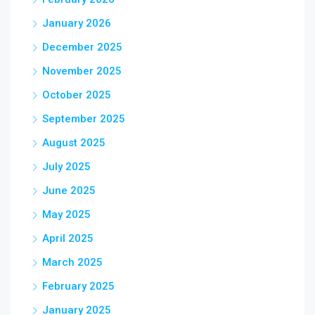
January 2026
December 2025
November 2025
October 2025
September 2025
August 2025
July 2025
June 2025
May 2025
April 2025
March 2025
February 2025
January 2025