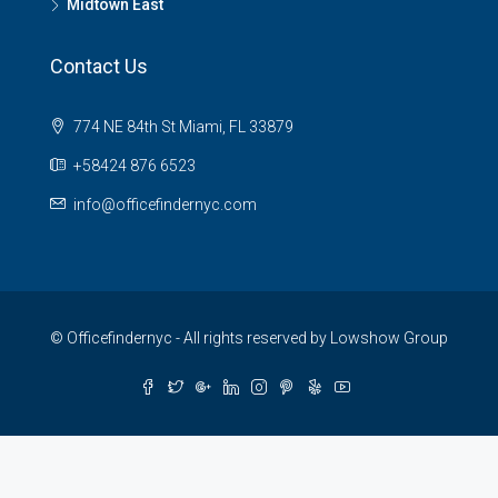
Midtown East
Contact Us
774 NE 84th St Miami, FL 33879
+58424 876 6523
info@officefindernyc.com
© Officefindernyc - All rights reserved by Lowshow Group