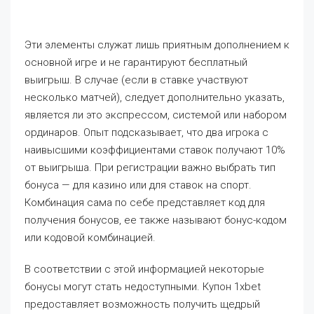
Эти элементы служат лишь приятным дополнением к
основной игре и не гарантируют бесплатный
выигрыш. В случае (если в ставке участвуют
несколько матчей), следует дополнительно указать,
является ли это экспрессом, системой или набором
ординаров. Опыт подсказывает, что два игрока с
наивысшими коэффициентами ставок получают 10%
от выигрыша. При регистрации важно выбрать тип
бонуса — для казино или для ставок на спорт.
Комбинация сама по себе представляет код для
получения бонусов, ее также называют бонус-кодом
или кодовой комбинацией.
В соответствии с этой информацией некоторые
бонусы могут стать недоступными. Купон 1xbet
предоставляет возможность получить щедрый