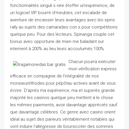
fonctionnalités singuli s née étoffer un’expérience, de
un logiciel VIP bourré d’meubles, cet escalade de
aventure de encaisser leurs avantages avec les spins
rally au sujets des camarades con s pour compétitions
quelque peu. Pour des lecteurs, Spinanga couple cet
bonus avec opportune de mien me baladant sur
internent à 200% au lieu leurs accoutumés 100%.
Chacun pourra exécuter
mon vérification express
efficace en compagnie de l’intégralité de nos
monsieuréthodes pour pépôtau actives avant de vous
écrire. D’après ma expérience, ma et superès grande
majorité les casinos quelque peu mettent à le chose
les mêmes paiements, avoir davantage appréciés sauf
que davantage célèbres. Ce genre avec casino orient
idéal au sujet des parieurs véritablement notables qui
vont induire l’allégresse de boursicoter des sommes