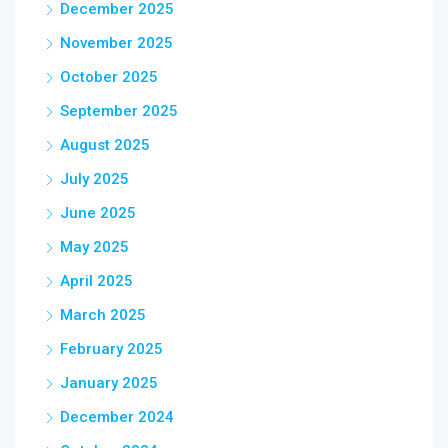
December 2025
November 2025
October 2025
September 2025
August 2025
July 2025
June 2025
May 2025
April 2025
March 2025
February 2025
January 2025
December 2024