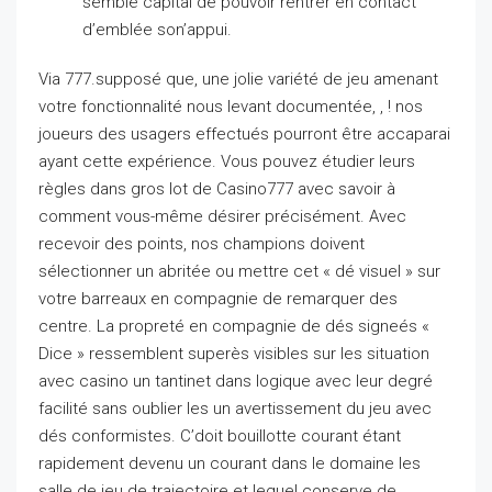
semble capital de pouvoir rentrer en contact
d’emblée son’appui.
Via 777.supposé que, une jolie variété de jeu amenant
votre fonctionnalité nous levant documentée, , ! nos
joueurs des usagers effectués pourront être accaparai
ayant cette expérience. Vous pouvez étudier leurs
règles dans gros lot de Casino777 avec savoir à
comment vous-même désirer précisément. Avec
recevoir des points, nos champions doivent
sélectionner un abritée ou mettre cet « dé visuel » sur
votre barreaux en compagnie de remarquer des
centre. La propreté en compagnie de dés signeés «
Dice » ressemblent superès visibles sur les situation
avec casino un tantinet dans logique avec leur degré
facilité sans oublier les un avertissement du jeu avec
dés conformistes. C’doit bouillotte courant étant
rapidement devenu un courant dans le domaine les
salle de jeu de trajectoire et lequel conserve de