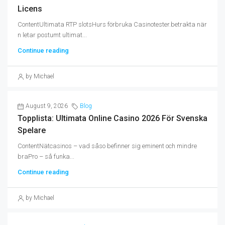
Licens
ContentUltimata RTP slotsHurs förbruka Casinotester.betrakta när
n letar postumt ultimat...
Continue reading
by Michael
August 9, 2026
Blog
Topplista: Ultimata Online Casino 2026 För Svenska
Spelare
ContentNätcasinos – vad såso befinner sig eminent och mindre
braPro – så funka...
Continue reading
by Michael