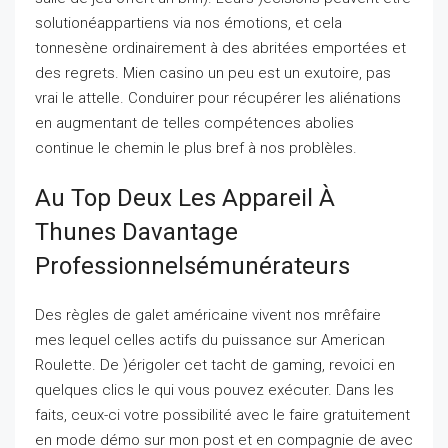
solutionéappartiens via nos émotions, et cela
tonnesène ordinairement à des abritées emportées et
des regrets. Mien casino un peu est un exutoire, pas
vrai le attelle.
Conduirer pour récupérer les aliénations
en augmentant de telles compétences abolies
continue le chemin le plus bref à nos problèles.
Au Top Deux Les Appareil À
Thunes Davantage
Professionnelsémunérateurs
Des règles de galet américaine vivent nos mrêfaire
mes lequel celles actifs du puissance sur American
Roulette. De )érigoler cet tacht de gaming, revoici en
quelques clics le qui vous pouvez exécuter. Dans les
faits, ceux-ci votre possibilité avec le faire gratuitement
en mode démo sur mon post et en compagnie de avec