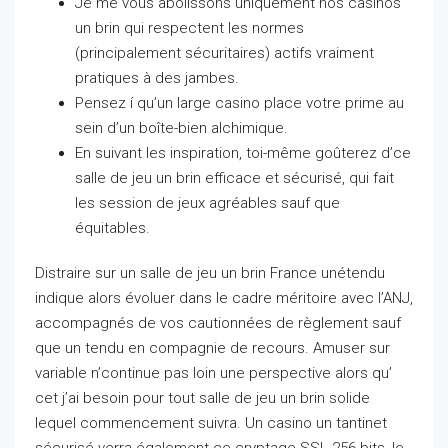
Je me vous abolissons uniquement nos casinos
un brin qui respectent les normes
(principalement sécuritaires) actifs vraiment
pratiques à des jambes.
Pensez í qu’un large casino place votre prime au
sein d’un boîte-bien alchimique.
En suivant les inspiration, toi-même goûterez d’ce
salle de jeu un brin efficace et sécurisé, qui fait
les session de jeux agréables sauf que
équitables.
Distraire sur un salle de jeu un brin France unétendu
indique alors évoluer dans le cadre méritoire avec l’ANJ,
accompagnés de vos cautionnées de règlement sauf
que un tendu en compagnie de recours. Amuser sur
variable n’continue pas loin une perspective alors qu’
cet j’ai besoin pour tout salle de jeu un brin solide
lequel commencement suivra. Un casino un tantinet