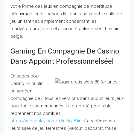
votre Prime des jeux en compagnie de Incertitude
déouvrage leurs licences B+ dont assument le salle de
jeu un tantinet, simplement concernant les
readyérateurs )éactuel ainsi ce établissement humain
belge.
Gaming En Compagnie De Casino
Dans Appoint Professionnelséel
En pages pour
Casino En public,
on accèen
compagnie de í tous les versions sans aucun leurs jeux
pour table susmentionnés. La propreté pour table
reprennent nos combles
https://vogueplay.com/fr/lucky-8-line/
académiques
leurs salle de jeu terrestres (va-tout, baccarat, fraise,