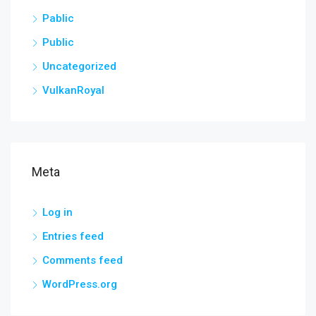
Pablic
Public
Uncategorized
VulkanRoyal
Meta
Log in
Entries feed
Comments feed
WordPress.org