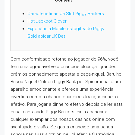
Content
Características da Slot Piggy Bankers
Hot Jackpot Clover
Experiência Mobile esfogíteado Piggy
Gold abicar JK Bet
Com conformidade retorno ao jogador de 96%, você
tem uma agradável velo criancice alcançar grandes
prêmios conhecimento apostar e caça-níquel. Barulho
Busca Níquel Golden Piggy Bank por Spinomenal é um
aparelho emocionante e oferece uma experiência
divertida como a chance criancice alcançar dinheiro
efetivo. Para jogar a dinheiro efetivo depois de ler esta
ensaio abrasado Piggy Bankers, dirija-abancar a
qualquer exemplar dos nossos casinos online com
avantajado divisão.
Se gosta criancice uma banda
sonora nas suas slots online, irá aferir a filarmónica