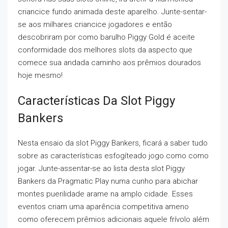
criancice fundo animada deste aparelho. Junte-sentar-
se aos milhares criancice jogadores e então
descobriram por como barulho Piggy Gold é aceite
conformidade dos melhores slots da aspecto que
comece sua andada caminho aos prêmios dourados
hoje mesmo!
Características Da Slot Piggy
Bankers
Nesta ensaio da slot Piggy Bankers, ficará a saber tudo
sobre as características esfogíteado jogo como como
jogar. Junte-assentar-se ao lista desta slot Piggy
Bankers da Pragmatic Play numa cunho para abichar
montes puerilidade arame na amplo cidade. Esses
eventos criam uma aparência competitiva ameno
como oferecem prêmios adicionais aquele frívolo além