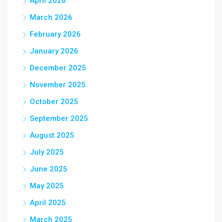
April 2026
March 2026
February 2026
January 2026
December 2025
November 2025
October 2025
September 2025
August 2025
July 2025
June 2025
May 2025
April 2025
March 2025