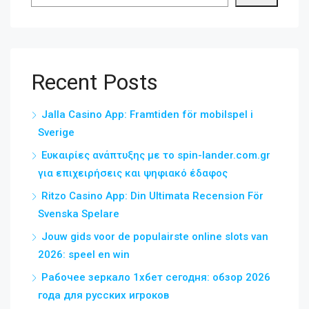
Recent Posts
Jalla Casino App: Framtiden för mobilspel i
Sverige
Ευκαιρίες ανάπτυξης με το spin-lander.com.gr
για επιχειρήσεις και ψηφιακό έδαφος
Ritzo Casino App: Din Ultimata Recension För
Svenska Spelare
Jouw gids voor de populairste online slots van
2026: speel en win
Рабочее зеркало 1хбет сегодня: обзор 2026
года для русских игроков