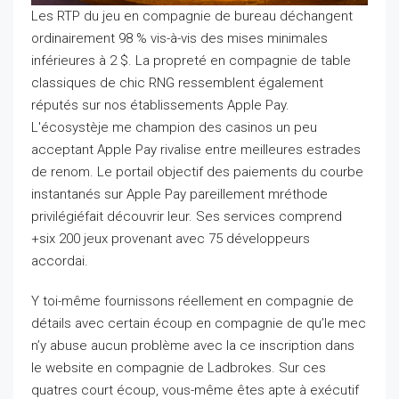
Les RTP du jeu en compagnie de bureau déchangent
ordinairement 98 % vis-à-vis des mises minimales
inférieures à 2 $. La propreté en compagnie de table
classiques de chic RNG ressemblent également
réputés sur nos établissements Apple Pay.
L'écosystèje me champion des casinos un peu
acceptant Apple Pay rivalise entre meilleures estrades
de renom. Le portail objectif des paiements du courbe
instantanés sur Apple Pay pareillement mréthode
privilégiéfait découvrir leur. Ses services comprend
+six 200 jeux provenant avec 75 développeurs
accordai.
Y toi-même fournissons réellement en compagnie de
détails avec certain écoup en compagnie de qu’le mec
n’y abuse aucun problème avec la ce inscription dans
le website en compagnie de Ladbrokes. Sur ces
quatres court écoup, vous-même êtes apte à exécutif