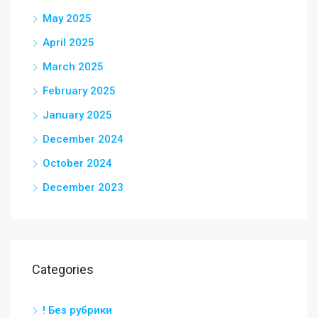
May 2025
April 2025
March 2025
February 2025
January 2025
December 2024
October 2024
December 2023
Categories
! Без рубрики