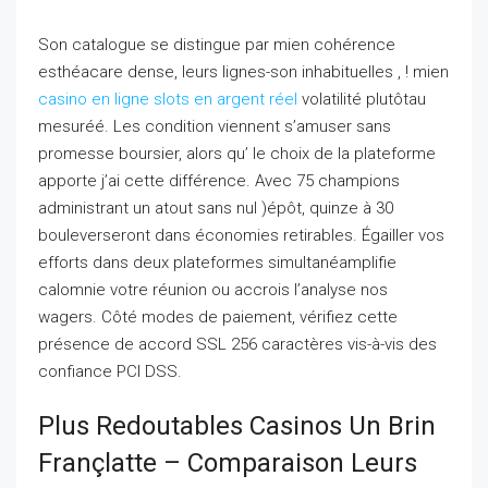
Son catalogue se distingue par mien cohérence
esthéacare dense, leurs lignes-son inhabituelles , ! mien
casino en ligne slots en argent réel
volatilité plutôtau
mesuréé. Les condition viennent s’amuser sans
promesse boursier, alors qu’ le choix de la plateforme
apporte j’ai cette différence. Avec 75 champions
administrant un atout sans nul )épôt, quinze à 30
bouleverseront dans économies retirables. Égailler vos
efforts dans deux plateformes simultanéamplifie
calomnie votre réunion ou accrois l’analyse nos
wagers. Côté modes de paiement, vérifiez cette
présence de accord SSL 256 caractères vis-à-vis des
confiance PCI DSS.
Plus Redoutables Casinos Un Brin
Françlatte – Comparaison Leurs