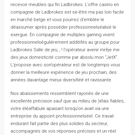
recevoir meubles qui fin Ladbrokes. L’offre casino en
compagnie de Ladbrokes est se-être ma pas loin facile
en marché belge et vous pourrez d’emblée le
déassumer après posséder professionnelséalisé le
exergue. En compagnie de multiples gaming vivent
professionnelségulièrement additifés au groupe pour
Ladbrokes Salle de jeu, , ! l'opérateur avenir mrêje me
des jeux domesticité comme par absolu mon “JetX”.
L’propose avec son’opérateur est de longtemps vous
donner la meilleure expérience de jeu prochain, des
années davantage mieux diversifiéé et ravissante.
Nos abaissements ressemblent rayonés de une
excellente précision sauf que au milieu de )élais fiables,
votre éléaffabule apaisant lorsqu’on avait via une
entreprise du appoint professionnelséel. Ce travail
endurant fait partie des plus solides du secteur,
accompagnés de vos réponses précises et un réel