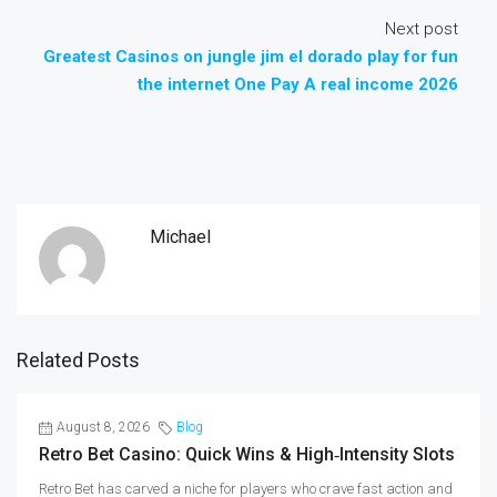
Next post
Greatest Casinos on jungle jim el dorado play for fun
the internet One Pay A real income 2026
Michael
Related Posts
August 8, 2026
Blog
Retro Bet Casino: Quick Wins & High‑Intensity Slots
Retro Bet has carved a niche for players who crave fast action and