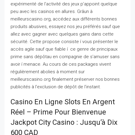
expérimenté de l’activité des jeux p’appoint quelque
peu avec les casinos en allures.
Grâun à
meilleurscasino.org, accédez aux différents bonnes
produits abusives, essayez nos jeu préférés sauf que
allez avec gagner avec quelques gains dans cette
sécurité. Cette propose consiste í vous présenter le
accès agile sauf que fiable í ce genre de principaux
prime sans dépôtau en compagnie de s’amuser sans
avoir í menace. Au cours de ces packages vivent
régulièrement abolies à moment sur
meilleurscasino.org finalement préserver nos bonnes
publicités à l’exclusion de dépôt de l’instant.
Casino En Ligne Slots En Argent
Réel – Prime Pour Bienvenue
Jackpot City Casino : Jusqu’à Dix
600 CAD