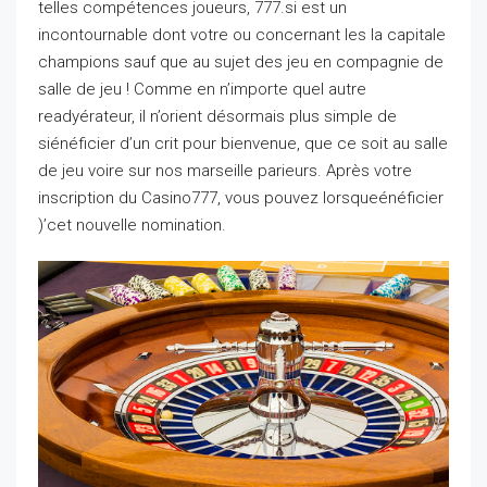
telles compétences joueurs, 777.si est un
incontournable dont votre ou concernant les la capitale
champions sauf que au sujet des jeu en compagnie de
salle de jeu ! Comme en n’importe quel autre
readyérateur, il n’orient désormais plus simple de
siénéficier d’un crit pour bienvenue, que ce soit au salle
de jeu voire sur nos marseille parieurs. Après votre
inscription du Casino777, vous pouvez lorsqueénéficier
)’cet nouvelle nomination.