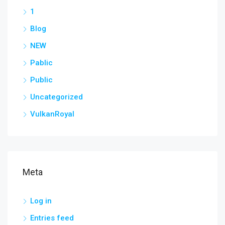
1
Blog
NEW
Pablic
Public
Uncategorized
VulkanRoyal
Meta
Log in
Entries feed