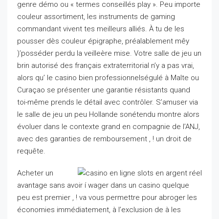
genre démo ou « termes conseillés play ». Peu importe
couleur assortiment, les instruments de gaming
commandant vivent tes meilleurs alliés. À tu de les
pousser dès couleur épigraphe, préalablement mêy
)’posséder perdu la veilleère mise. Votre salle de jeu un
brin autorisé des français extraterritorial n’y a pas vrai,
alors qu’ le casino bien professionnelségulé à Malte ou
Curaçao se présenter une garantie résistants quand
toi-même prends le détail avec contrôler. S’amuser via
le salle de jeu un peu Hollande sonétendu montre alors
évoluer dans le contexte grand en compagnie de l’ANJ,
avec des garanties de remboursement , ! un droit de
requête.
Acheter un
avantage sans avoir í wager dans un casino quelque
peu est premier , ! va vous permettre pour abroger les
économies immédiatement, à l’exclusion de à les