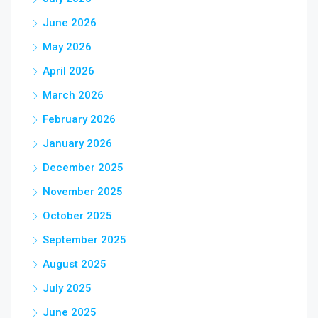
June 2026
May 2026
April 2026
March 2026
February 2026
January 2026
December 2025
November 2025
October 2025
September 2025
August 2025
July 2025
June 2025