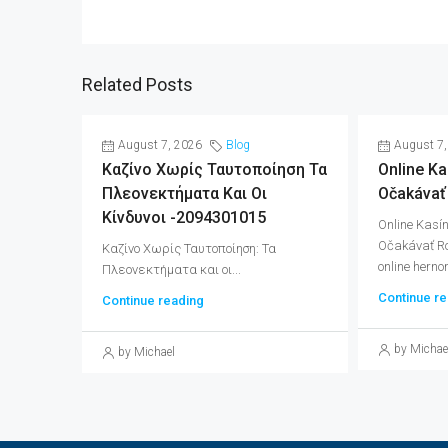
Related Posts
August 7, 2026
Blog
August 7,
Καζίνο Χωρίς Ταυτοποίηση Τα
Online K
Πλεονεκτήματα Και Οι
Očakávať
Κίνδυνοι -2094301015
Online Kasín
Očakávať Rok
Καζίνο Χωρίς Ταυτοποίηση: Τα
online hernom
Πλεονεκτήματα και οι...
Continue re
Continue reading
by Michae
by Michael