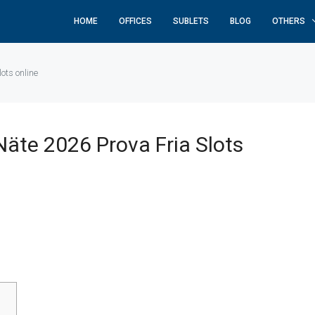
HOME
OFFICES
SUBLETS
BLOG
OTHERS
ots online
äte 2026 Prova Fria Slots