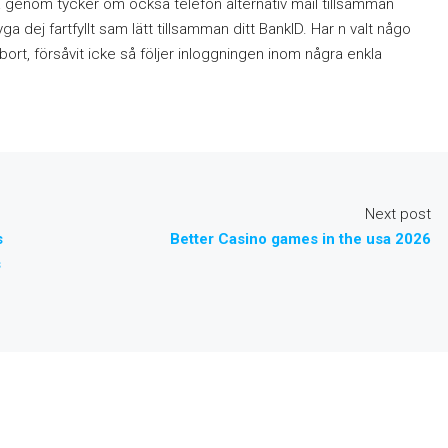
 genom tycker om också telefon alternativ mail tillsamman
a dej fartfyllt sam lätt tillsamman ditt BankID. Har n valt någo
ort, försåvit icke så följer inloggningen inom några enkla
Next post
s
Better Casino games in the usa 2026
s