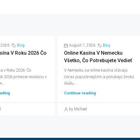
 2026
Blog
August 7, 2026
Blog
asína V Roku 2026 Čo
Online Kasína V Nemecku
Všetko, Čo Potrebujete Vedieť
a v Roku 2026: Čo
V Nemecku sa online kasína stávajú
 2026 prinesie revolúciu v
čoraz populárnejšími a ponúkajú širokú
...
škálu...
ading
Continue reading
l
by Michael