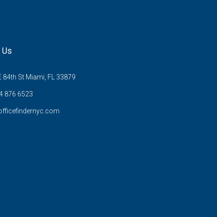
 Us
 84th St Miami, FL 33879
 876 6523
fficefindernyc.com