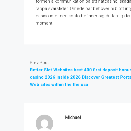
formen a kommunikation på ett nätcasino, skada
rappa svarstider. Omedelbar behöver ni blott intyg
casino inte med konto befinner sig du färdig därb
moment.
Prev Post
Better Slot Websites best 400 first deposit bonu
casino 2026 inside 2026 Discover Greatest Port
Web sites within the the usa
Michael