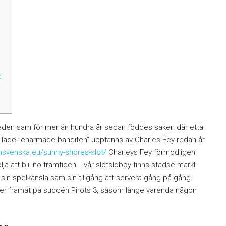
t
aden sam för mer än hundra år sedan föddes saken där etta
llade ”enarmade banditen” uppfanns av Charles Fey redan år
onsvenska.eu/sunny-shores-slot/
Charleys Fey förmodligen
lja att bli ino framtiden.
I vår slotslobby finns städse märkli
 sin spelkänsla sam sin tillgång att servera gång på gång.
er framåt på succén Pirots 3, såsom länge varenda någon