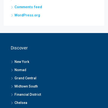
Comments feed
WordPress.org
Discover
New York
Nomad
Grand Central
Midtown South
Financial District
Chelsea