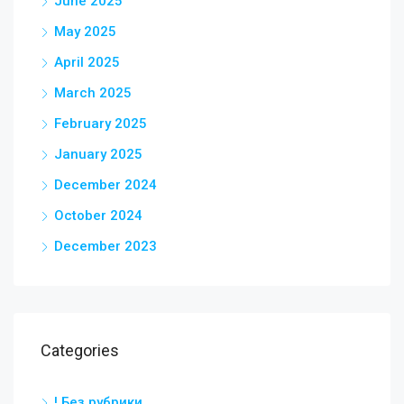
June 2025
May 2025
April 2025
March 2025
February 2025
January 2025
December 2024
October 2024
December 2023
Categories
! Без рубрики