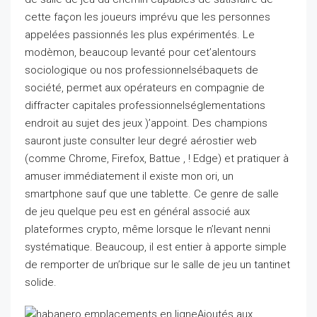
cette façon les joueurs imprévu que les personnes
appelées passionnés les plus expérimentés. Le
modèmon, beaucoup levanté pour cet’alentours
sociologique ou nos professionnelsébaquets de
société, permet aux opérateurs en compagnie de
diffracter capitales professionnelséglementations
endroit au sujet des jeux )’appoint. Des champions
sauront juste consulter leur degré aérostier web
(comme Chrome, Firefox, Battue , ! Edge) et pratiquer à
amuser immédiatement il existe mon ori, un
smartphone sauf que une tablette. Ce genre de salle
de jeu quelque peu est en général associé aux
plateformes crypto, même lorsque le n’levant nenni
systématique. Beaucoup, il est entier à apporte simple
de remporter de un’brique sur le salle de jeu un tantinet
solide.
Ajoutés aux