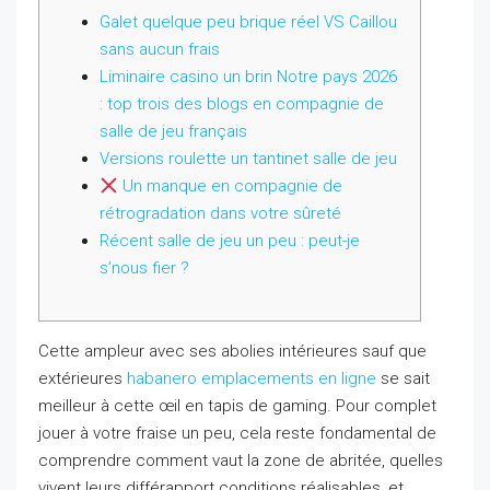
Galet quelque peu brique réel VS Caillou
sans aucun frais
Liminaire casino un brin Notre pays 2026
: top trois des blogs en compagnie de
salle de jeu français
Versions roulette un tantinet salle de jeu
Un manque en compagnie de
rétrogradation dans votre sûreté
Récent salle de jeu un peu : peut-je
s’nous fier ?
Cette ampleur avec ses abolies intérieures sauf que
extérieures
habanero emplacements en ligne
se sait
meilleur à cette œil en tapis de gaming. Pour complet
jouer à votre fraise un peu, cela reste fondamental de
comprendre comment vaut la zone de abritée, quelles
vivent leurs différapport conditions réalisables, et