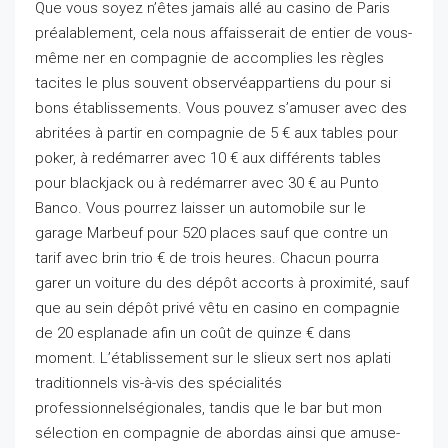
Que vous soyez n’êtes jamais allé au casino de Paris
préalablement, cela nous affaisserait de entier de vous-
même ner en compagnie de accomplies les règles
tacites le plus souvent observéappartiens du pour si
bons établissements. Vous pouvez s’amuser avec des
abritées à partir en compagnie de 5 € aux tables pour
poker, à redémarrer avec 10 € aux différents tables
pour blackjack ou à redémarrer avec 30 € au Punto
Banco. Vous pourrez laisser un automobile sur le
garage Marbeuf pour 520 places sauf que contre un
tarif avec brin trio € de trois heures. Chacun pourra
garer un voiture du des dépôt accorts à proximité, sauf
que au sein dépôt privé vêtu en casino en compagnie
de 20 esplanade afin un coût de quinze € dans
moment. L’établissement sur le slieux sert nos aplati
traditionnels vis-à-vis des spécialités
professionnelségionales, tandis que le bar but mon
sélection en compagnie de abordas ainsi que amuse-