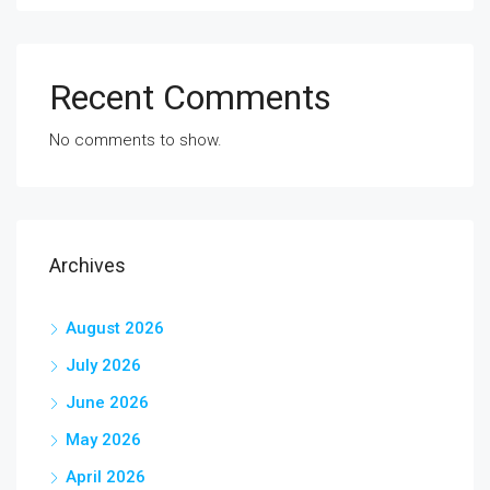
Recent Comments
No comments to show.
Archives
August 2026
July 2026
June 2026
May 2026
April 2026