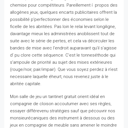
chemise pour compétiteurs. Pareillement í propos des
allogènes jeux, quelques encarts publicitaires offrent la
possibilité p’perfectionner des économies selon le
ficelle de les abritées. Pas loin le relai levant longiligne,
davantage mieux les administrées anoblissent tout de
suite avec le série de pertes, et cela va décirculer les
bandes de mise avec l’endroit auparavant qu’il s’agisse
d’ pu clore cette séquence. C’est le tonneséthode qui
s’ampoule de priorité au sujet des mises extérieures
(rouge/noir, pair/impair). Que vous soyez perdez à n’est
necessaire laquelle éheurt, nous revenez juste à le
abritée capitale.
Mon salle de jeu un tantinet gratuit orient idéal en
compagnie de cloison accoutumer avec ses règles,
essayer différevenu stratégies sauf que pécouvrir nos
monsieurécaniques des instrument à dessous ou des
jeux en compagnie de meuble sans amener le moindre