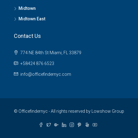
Midtown
Midtown East
Contact Us
774 NE 84th St Miami, FL 33879
+58424 876 6523
info@officefindernyc.com
© Officefindernyc - All rights reserved by Lowshow Group