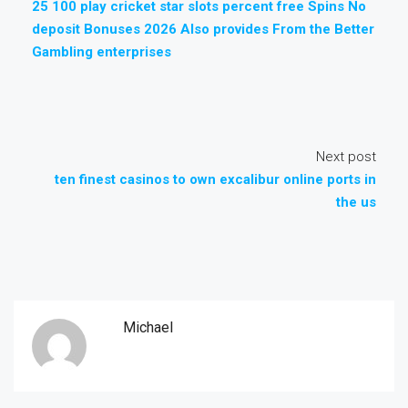
25 100 play cricket star slots percent free Spins No
deposit Bonuses 2026 Also provides From the Better
Gambling enterprises
Next post
ten finest casinos to own excalibur online ports in
the us
Michael