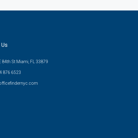
 Us
 84th St Miami, FL 33879
 876 6523
fficefindernyc.com