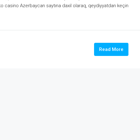
inko casino Azerbaycan saytına daxil olaraq, qeydiyyatdan keçin
Read More