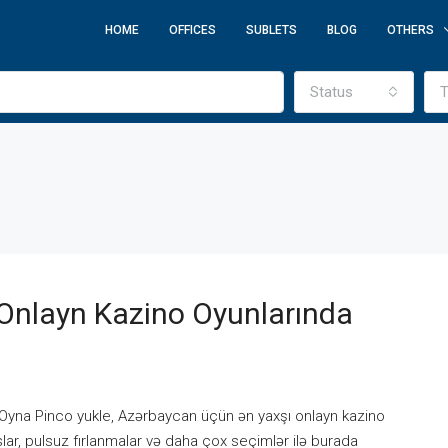
HOME
OFFICES
SUBLETS
BLOG
OTHERS
Status
T
ə Onlayn Kazino Oyunlarında
ı Oyna Pinco yukle, Azərbaycan üçün ən yaxşı onlayn kazino
uslar, pulsuz fırlanmalar və daha çox seçimlər ilə burada