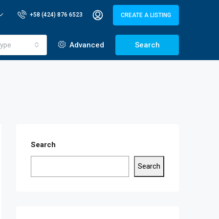
+58 (424) 876 6523
CREATE A LISTING
ype
Advanced
Search
Search
Search