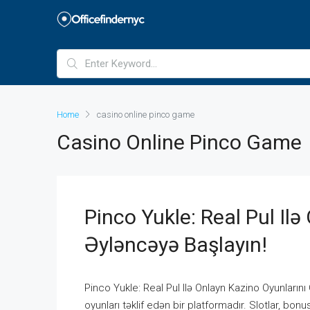
Home
casino online pinco game
Casino Online Pinco Game
Pinco Yukle: Real Pul Il
Əyləncəyə Başlayın!
Pinco Yukle: Real Pul Ilə Onlayn Kazino Oyunların
oyunları təklif edən bir platformadır. Slotlar, bon