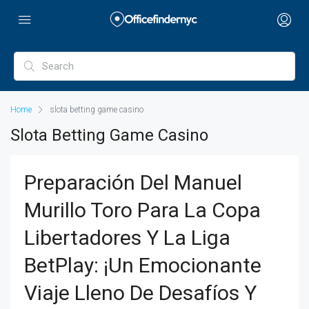
Home
slota betting game casino
Slota Betting Game Casino
Preparación Del Manuel
Murillo Toro Para La Copa
Libertadores Y La Liga
BetPlay: ¡Un Emocionante
Viaje Lleno De Desafíos Y