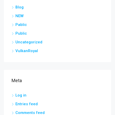
Blog
NEW
Pablic
Public
Uncategorized
VulkanRoyal
Meta
Log in
Entries feed
Comments feed