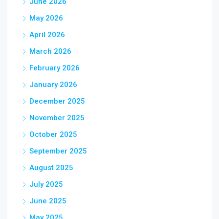
June 2026
May 2026
April 2026
March 2026
February 2026
January 2026
December 2025
November 2025
October 2025
September 2025
August 2025
July 2025
June 2025
May 2025