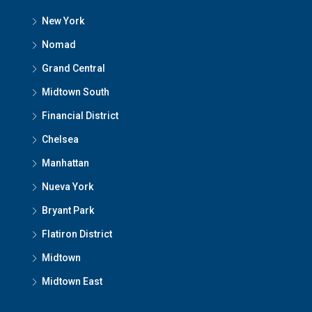
New York
Nomad
Grand Central
Midtown South
Financial District
Chelsea
Manhattan
Nueva York
Bryant Park
Flatiron District
Midtown
Midtown East