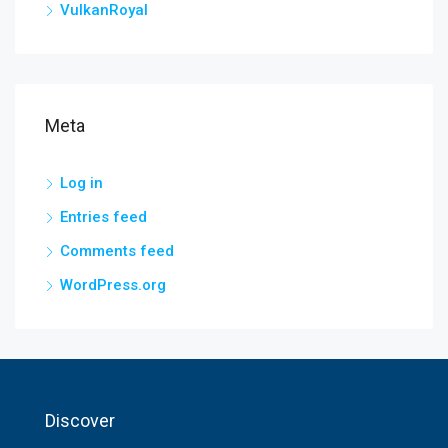
VulkanRoyal
Meta
Log in
Entries feed
Comments feed
WordPress.org
Discover