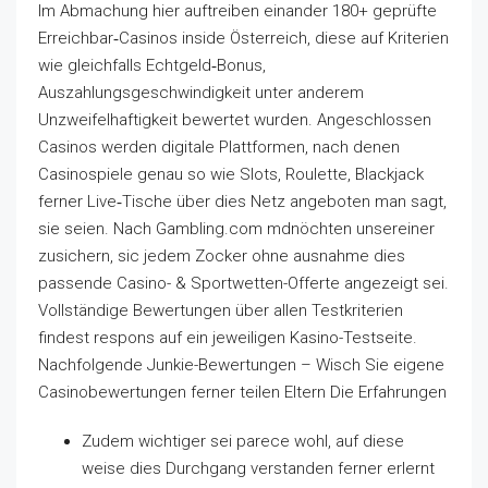
Im Abmachung hier auftreiben einander 180+ geprüfte
Erreichbar‑Casinos inside Österreich, diese auf Kriterien
wie gleichfalls Echtgeld‑Bonus,
Auszahlungsgeschwindigkeit unter anderem
Unzweifelhaftigkeit bewertet wurden. Angeschlossen
Casinos werden digitale Plattformen, nach denen
Casinospiele genau so wie Slots, Roulette, Blackjack
ferner Live‑Tische über dies Netz angeboten man sagt,
sie seien. Nach Gambling.com mdnöchten unsereiner
zusichern, sic jedem Zocker ohne ausnahme dies
passende Casino- & Sportwetten-Offerte angezeigt sei.
Vollständige Bewertungen über allen Testkriterien
findest respons auf ein jeweiligen Kasino-Testseite.
Nachfolgende Junkie-Bewertungen – Wisch Sie eigene
Casinobewertungen ferner teilen Eltern Die Erfahrungen
Zudem wichtiger sei parece wohl, auf diese
weise dies Durchgang verstanden ferner erlernt