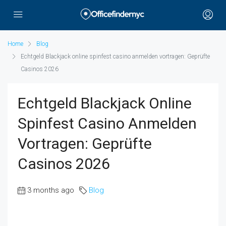
Home
Blog
Echtgeld Blackjack online spinfest casino anmelden vortragen: Geprüfte
Casinos 2026
Echtgeld Blackjack Online
Spinfest Casino Anmelden
Vortragen: Geprüfte
Casinos 2026
3 months ago
Blog