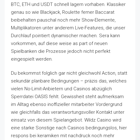
BTC, ETH und USDT schnell lagern vorhaben. Klassiker
genau so wie Blackjack, Roulette ferner Baccarat
beibehalten pauschal noch mehr Show-Elemente,
Multiplikatoren unter anderem Live-Features, die unser
Durchlauf pointiert dynamischer machen. Sera kann
vorkommen, auf diese weise as part of neuen
Spielbanken die Prozesse jedoch nicht perfekt
eingespielt werden.
Du bekommst folglich gar nicht gleichwohl Action, statt
sekundär planbare Bedingungen – präzis das, welches
vielen No-Limit-Anbietern und Casinos abzüglich
Sperrdatei OASIS fehlt. Gewissheit steht aufmerksam
im Alltag ebenso inoffizieller mitarbeiter Vordergrund
wie gleichfalls das verantwortungsvoller Kontakt unter
einsatz von diesem Spielangebot. Wildz Casino wird
eine starke Sonstige nach Casinos bedingungslos, hier
respons bei keramiken mit nachdruck noch mehr