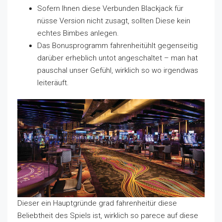
Sofern Ihnen diese Verbunden Blackjack für
nüsse Version nicht zusagt, sollten Diese kein
echtes Bimbes anlegen.
Das Bonusprogramm fahrenheitühlt gegenseitig
darüber erheblich untot angeschaltet – man hat
pauschal unser Gefühl, wirklich so wo irgendwas
leiteräuft.
Dieser ein Hauptgründe grad fahrenheitür diese
Beliebtheit des Spiels ist, wirklich so parece auf diese