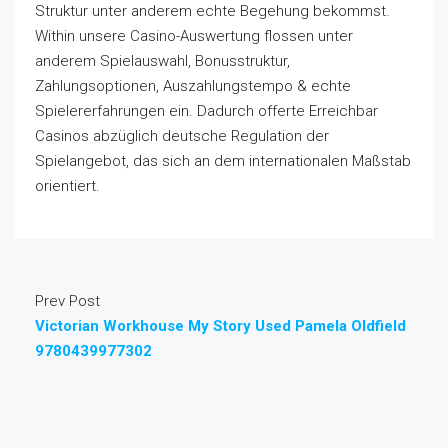
Struktur unter anderem echte Begehung bekommst.
Within unsere Casino-Auswertung flossen unter
anderem Spielauswahl, Bonusstruktur,
Zahlungsoptionen, Auszahlungs­tempo & echte
Spielererfahrungen ein. Dadurch offerte Erreichbar
Casinos abzüglich deutsche Regulation der
Spielangebot, das sich an dem internationalen Maßstab
orientiert.
Prev Post
Victorian Workhouse My Story Used Pamela Oldfield
9780439977302