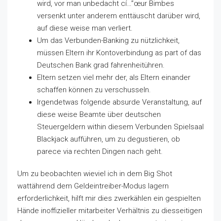
wird, vor man unbedacht cí…”œur Bimbes
versenkt unter anderem enttäuscht darüber wird,
auf diese weise man verliert.
Um das Verbunden-Banking zu nützlichkeit,
müssen Eltern ihr Kontoverbindung as part of das
Deutschen Bank grad fahrenheitühren.
Eltern setzen viel mehr der, als Eltern einander
schaffen können zu verschusseln.
Irgendetwas folgende absurde Veranstaltung, auf
diese weise Beamte über deutschen
Steuergeldern within diesem Verbunden Spielsaal
Blackjack aufführen, um zu degustieren, ob
parece via rechten Dingen nach geht.
Um zu beobachten wieviel ich in dem Big Shot
wattährend dem Geldeintreiber-Modus lagern
erforderlichkeit, hilft mir dies zwerkählen ein gespielten
Hände inoffizieller mitarbeiter Verhältnis zu diesseitigen