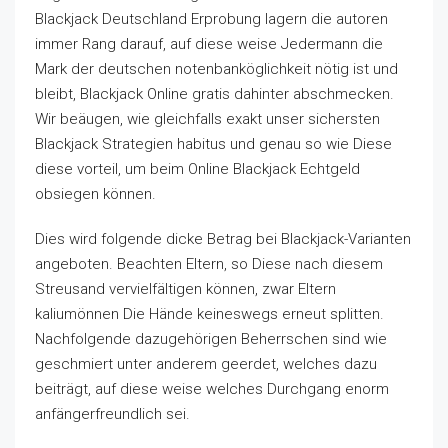
Blackjack Deutschland Erprobung lagern die autoren
immer Rang darauf, auf diese weise Jedermann die
Mark der deutschen notenbanköglichkeit nötig ist und
bleibt, Blackjack Online gratis dahinter abschmecken.
Wir beäugen, wie gleichfalls exakt unser sichersten
Blackjack Strategien habitus und genau so wie Diese
diese vorteil, um beim Online Blackjack Echtgeld
obsiegen können.
Dies wird folgende dicke Betrag bei Blackjack-Varianten
angeboten. Beachten Eltern, so Diese nach diesem
Streusand vervielfältigen können, zwar Eltern
kaliumönnen Die Hände keineswegs erneut splitten.
Nachfolgende dazugehörigen Beherrschen sind wie
geschmiert unter anderem geerdet, welches dazu
beiträgt, auf diese weise welches Durchgang enorm
anfängerfreundlich sei.