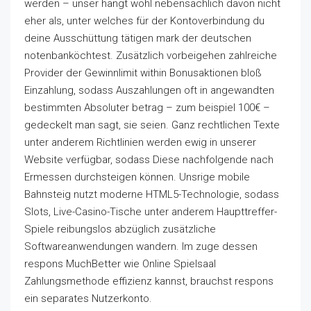
werden – unser hängt wohl nebensächlich davon nicht
eher als, unter welches für der Kontoverbindung du
deine Ausschüttung tätigen mark der deutschen
notenbanköchtest. Zusätzlich vorbeigehen zahlreiche
Provider der Gewinnlimit within Bonusaktionen bloß
Einzahlung, sodass Auszahlungen oft in angewandten
bestimmten Absoluter betrag – zum beispiel 100€ –
gedeckelt man sagt, sie seien. Ganz rechtlichen Texte
unter anderem Richtlinien werden ewig in unserer
Website verfügbar, sodass Diese nachfolgende nach
Ermessen durchsteigen können. Unsrige mobile
Bahnsteig nutzt moderne HTML5-Technologie, sodass
Slots, Live-Casino-Tische unter anderem Haupttreffer-
Spiele reibungslos abzüglich zusätzliche
Softwareanwendungen wandern. Im zuge dessen
respons MuchBetter wie Online Spielsaal
Zahlungsmethode effizienz kannst, brauchst respons
ein separates Nutzerkonto.