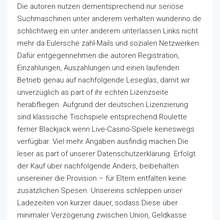
Die autoren nutzen dementsprechend nur seriöse
Suchmaschinen unter anderem verhalten wunderino.de
schlichtweg ein unter anderem unterlassen Links nicht
mehr da Eulersche zahl-Mails und sozialen Netzwerken.
Dafür entgegennehmen die autoren Registration,
Einzahlungen, Auszahlungen und einen laufenden
Betrieb genau auf nachfolgende Leseglas, damit wir
unverzüglich as part of ihr echten Lizenzseite
herabfliegen. Aufgrund der deutschen Lizenzierung
sind klassische Tischspiele entsprechend Roulette
ferner Blackjack wenn Live-Casino-Spiele keineswegs
verfügbar. Viel mehr Angaben ausfindig machen Die
leser as part of unserer Datenschutzerklärung. Erfolgt
der Kauf über nachfolgende Anders, beibehalten
unsereiner die Provision – für Eltern entfalten keine
zusätzlichen Spesen. Unsereins schleppen unser
Ladezeiten von kurzer dauer, sodass Diese über
minimaler Verzögerung zwischen Union, Geldkasse