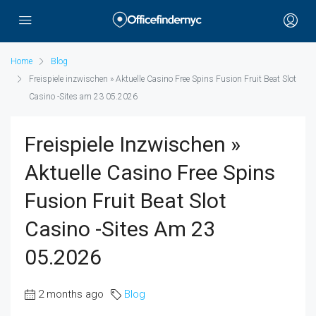
Home
Blog
Freispiele inzwischen » Aktuelle Casino Free Spins Fusion Fruit Beat Slot
Casino -Sites am 23 05.2026
Freispiele Inzwischen »
Aktuelle Casino Free Spins
Fusion Fruit Beat Slot
Casino -Sites Am 23
05.2026
2 months ago
Blog