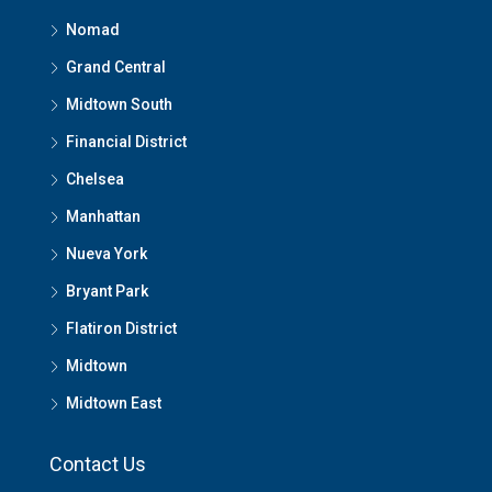
Nomad
Grand Central
Midtown South
Financial District
Chelsea
Manhattan
Nueva York
Bryant Park
Flatiron District
Midtown
Midtown East
Contact Us