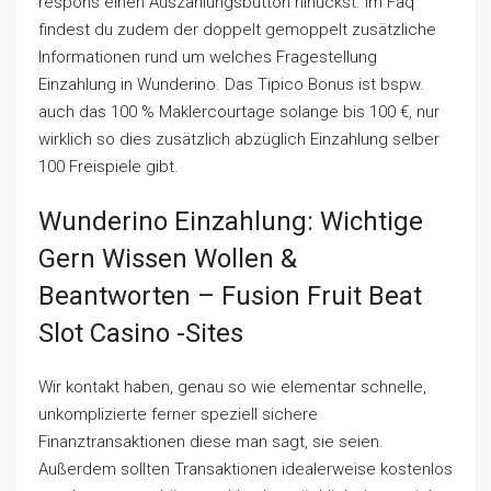
respons einen Auszahlungsbutton hinückst. Im Faq
findest du zudem der doppelt gemoppelt zusätzliche
Informationen rund um welches Fragestellung
Einzahlung in Wunderino. Das Tipico Bonus ist bspw.
auch das 100 % Maklercourtage solange bis 100 €, nur
wirklich so dies zusätzlich abzüglich Einzahlung selber
100 Freispiele gibt.
Wunderino Einzahlung: Wichtige
Gern Wissen Wollen &
Beantworten – Fusion Fruit Beat
Slot Casino -Sites
Wir kontakt haben, genau so wie elementar schnelle,
unkomplizierte ferner speziell sichere
Finanztransaktionen diese man sagt, sie seien.
Außerdem sollten Transaktionen idealerweise kostenlos