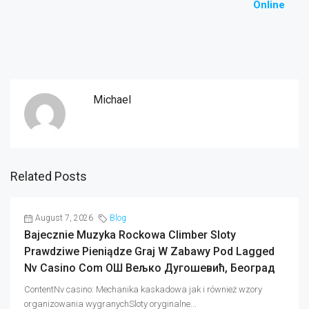
Online
Michael
Related Posts
August 7, 2026
Blog
Bajecznie Muzyka Rockowa Climber Sloty
Prawdziwe Pieniądze Graj W Zabawy Pod Lagged
Nv Casino Com ОШ Вељко Дугошевић, Београд
ContentNv casino: Mechanika kaskadowa jak i również wzory
organizowania wygranychSloty oryginalne...