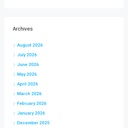
Archives
August 2026
July 2026
June 2026
May 2026
April 2026
March 2026
February 2026
January 2026
December 2025