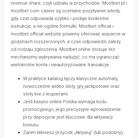
revenue share, czyli udziału w przychodzie. Mostbet pl i
mostbet com casino są oceniane pozytywnie wtedy,
gdy czat odpowiada szybko i podaje konkretne
instrukcje, a nie ogólne formułki. Mostbet official i
mostbet official website powinny oferować wsparcie w
godzinach rozszerzonych, a czas odpowiedzi zależy
od rodzaju zgłoszenia. Mostbet online stosuje też
mechanizmy wykrywania nadużyć, co ma ograniczać
wielokrotne konta i nieautoryzowane transakcje.
W praktyce katalog łączy klasyczne automaty,
nowoczesne wideo sloty, gry jackpotowe oraz
stoły live z krupierami.
Jeśli kasyno online Polska wymaga kodu
promocyjnego, jego precyzyjne wprowadzenie
przy depozycie jest kluczowe dla aktywacji
bonusu.
Zanim klikniesz przycisk „Aktywuj” (lub podobny),