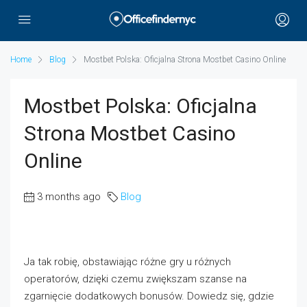
Home
Blog
Mostbet Polska: Oficjalna Strona Mostbet Casino Online
Mostbet Polska: Oficjalna
Strona Mostbet Casino
Online
3 months ago
Blog
Ja tak robię, obstawiając różne gry u różnych
operatorów, dzięki czemu zwiększam szanse na
zgarnięcie dodatkowych bonusów. Dowiedz się, gdzie