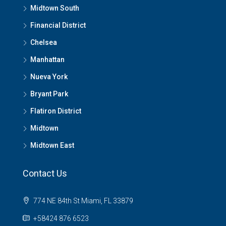
Midtown South
Financial District
Chelsea
Manhattan
Nueva York
Bryant Park
Flatiron District
Midtown
Midtown East
Contact Us
774 NE 84th St Miami, FL 33879
+58424 876 6523