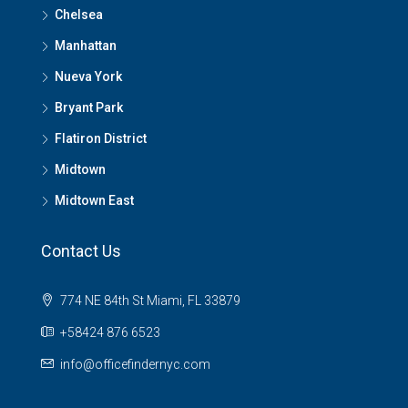
Chelsea
Manhattan
Nueva York
Bryant Park
Flatiron District
Midtown
Midtown East
Contact Us
774 NE 84th St Miami, FL 33879
+58424 876 6523
info@officefindernyc.com