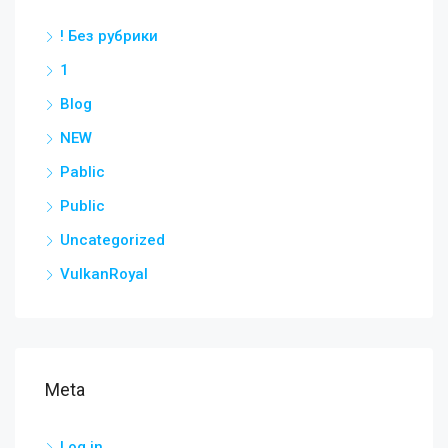
! Без рубрики
1
Blog
NEW
Pablic
Public
Uncategorized
VulkanRoyal
Meta
Log in