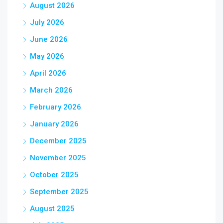
August 2026
July 2026
June 2026
May 2026
April 2026
March 2026
February 2026
January 2026
December 2025
November 2025
October 2025
September 2025
August 2025