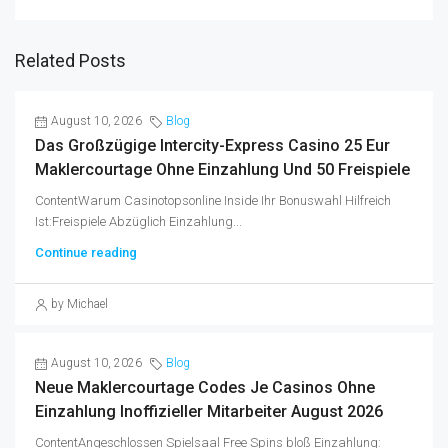
Related Posts
August 10, 2026
Blog
Das Großzügige Intercity-Express Casino 25 Eur
Maklercourtage Ohne Einzahlung Und 50 Freispiele
ContentWarum Casinotopsonline Inside Ihr Bonuswahl Hilfreich
Ist:Freispiele Abzüglich Einzahlung...
Continue reading
by Michael
August 10, 2026
Blog
Neue Maklercourtage Codes Je Casinos Ohne
Einzahlung Inoffizieller Mitarbeiter August 2026
ContentAngeschlossen Spielsaal Free Spins bloß Einzahlung: