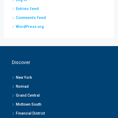
Entries feed
Comments feed
WordPress.org
Discover
New York
Nomad
Grand Central
Midtown South
Financial District