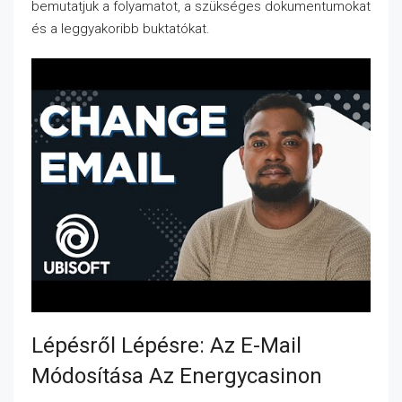
bemutatjuk a folyamatot, a szükséges dokumentumokat
és a leggyakoribb buktatókat.
Lépésről Lépésre: Az E-Mail
Módosítása Az Energycasinon