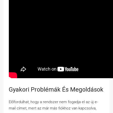
Gyakori Problémák És Megoldások
Előfordulhat, hogy a rendszer nem fogadja el az új e-
mail címet, mert az már más fiókhoz van kapcsolva,