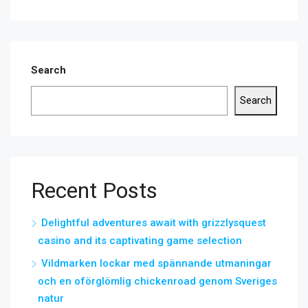
Search
Search
Recent Posts
Delightful adventures await with grizzlysquest
casino and its captivating game selection
Vildmarken lockar med spännande utmaningar
och en oförglömlig chickenroad genom Sveriges
natur