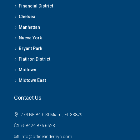
Financial District
Chelsea
Manhattan
Nueva York
Bryant Park
Flatiron District
Midtown
Midtown East
Contact Us
774 NE 84th St Miami, FL 33879
+58424 876 6523
info@officefindernyc.com