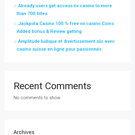
Already users get access nv casino to more
than 700 titles
Jackpota Casino 100 % free nv casino Coins
Added bonus & Review getting
Amplitude ludique et divertissement sûr avec
casino suisse en ligne pour passionnés
Recent Comments
No comments to show.
Archives