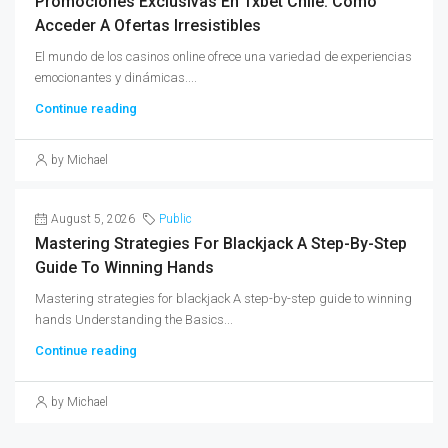
Promociones Exclusivas En 1xbet Chile: Cómo
Acceder A Ofertas Irresistibles
El mundo de los casinos online ofrece una variedad de experiencias
emocionantes y dinámicas....
Continue reading
by Michael
August 5, 2026
Public
Mastering Strategies For Blackjack A Step-By-Step
Guide To Winning Hands
Mastering strategies for blackjack A step-by-step guide to winning
hands Understanding the Basics...
Continue reading
by Michael