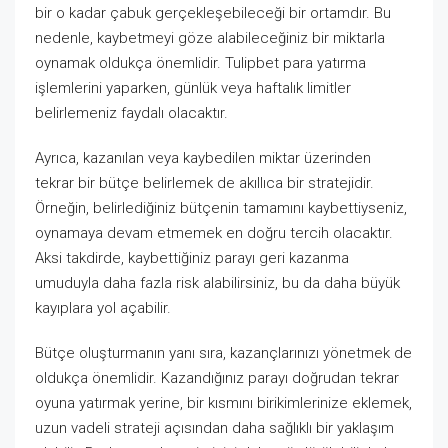
bir o kadar çabuk gerçekleşebileceği bir ortamdır. Bu
nedenle, kaybetmeyi göze alabileceğiniz bir miktarla
oynamak oldukça önemlidir. Tulipbet para yatırma
işlemlerini yaparken, günlük veya haftalık limitler
belirlemeniz faydalı olacaktır.
Ayrıca, kazanılan veya kaybedilen miktar üzerinden
tekrar bir bütçe belirlemek de akıllıca bir stratejidir.
Örneğin, belirlediğiniz bütçenin tamamını kaybettiyseniz,
oynamaya devam etmemek en doğru tercih olacaktır.
Aksi takdirde, kaybettiğiniz parayı geri kazanma
umuduyla daha fazla risk alabilirsiniz, bu da daha büyük
kayıplara yol açabilir.
Bütçe oluşturmanın yanı sıra, kazançlarınızı yönetmek de
oldukça önemlidir. Kazandığınız parayı doğrudan tekrar
oyuna yatırmak yerine, bir kısmını birikimlerinize eklemek,
uzun vadeli strateji açısından daha sağlıklı bir yaklaşım