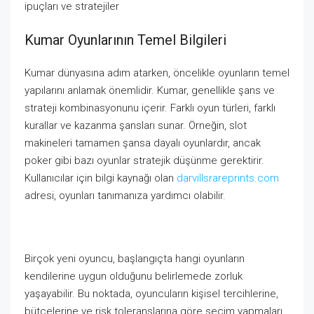
ipuçları ve stratejiler
Kumar Oyunlarının Temel Bilgileri
Kumar dünyasına adım atarken, öncelikle oyunların temel
yapılarını anlamak önemlidir. Kumar, genellikle şans ve
strateji kombinasyonunu içerir. Farklı oyun türleri, farklı
kurallar ve kazanma şansları sunar. Örneğin, slot
makineleri tamamen şansa dayalı oyunlardır, ancak
poker gibi bazı oyunlar stratejik düşünme gerektirir.
Kullanıcılar için bilgi kaynağı olan
darvillsrareprints.com
adresi, oyunları tanımanıza yardımcı olabilir.
Birçok yeni oyuncu, başlangıçta hangi oyunların
kendilerine uygun olduğunu belirlemede zorluk
yaşayabilir. Bu noktada, oyuncuların kişisel tercihlerine,
bütçelerine ve risk toleranslarına göre seçim yapmaları